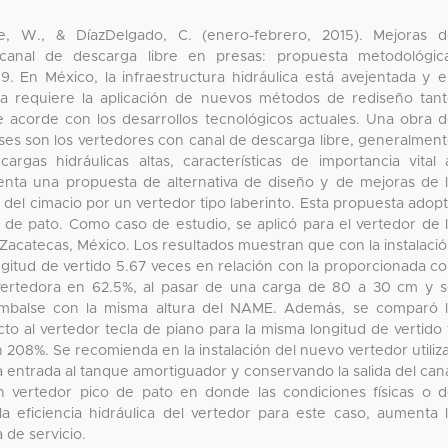
te, W., & DíazDelgado, C. (enero-febrero, 2015). Mejoras 
 canal de descarga libre en presas: propuesta metodológic
9. En México, la infraestructura hidráulica está avejentada y 
rea requiere la aplicación de nuevos métodos de rediseño tan
le acorde con los desarrollos tecnológicos actuales. Una obra 
alses son los vertedores con canal de descarga libre, generalmen
as hidráulicas altas, características de importancia vital 
esenta una propuesta de alternativa de diseño y de mejoras de 
tura del cimacio por un vertedor tipo laberinto. Esta propuesta adop
 de pato. Como caso de estudio, se aplicó para el vertedor de 
 Zacatecas, México. Los resultados muestran que con la instalaci
ngitud de vertido 5.67 veces en relación con la proporcionada c
 vertedora en 62.5%, al pasar de una carga de 80 a 30 cm y 
embalse con la misma altura del NAME. Además, se comparó 
ecto al vertedor tecla de piano para la misma longitud de vertido
 208%. Se recomienda en la instalación del nuevo vertedor utiliz
la entrada al tanque amortiguador y conservando la salida del can
vertedor pico de pato en donde las condiciones físicas o 
a eficiencia hidráulica del vertedor para este caso, aumenta 
a de servicio.