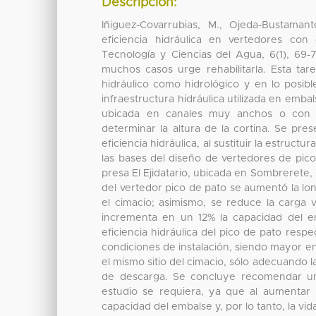
Descripción:
Iñiguez-Covarrubias, M., Ojeda-Bustaman
eficiencia hidráulica en vertedores con
Tecnología y Ciencias del Agua, 6(1), 69-7
muchos casos urge rehabilitarla. Esta ta
hidráulico como hidrológico y en lo posib
infraestructura hidráulica utilizada en emb
ubicada en canales muy anchos o con carg
determinar la altura de la cortina. Se pr
eficiencia hidráulica, al sustituir la estruc
las bases del diseño de vertedores de pico
presa El Ejidatario, ubicada en Sombrerete,
del vertedor pico de pato se aumentó la lo
el cimacio; asimismo, se reduce la carga
incrementa en un 12% la capacidad del 
eficiencia hidráulica del pico de pato resp
condiciones de instalación, siendo mayor en
el mismo sitio del cimacio, sólo adecuando 
de descarga. Se concluye recomendar un 
estudio se requiera, ya que al aumentar l
capacidad del embalse y, por lo tanto, la vid