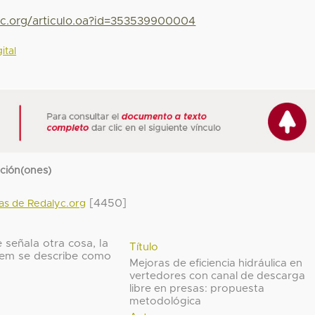
yc.org/articulo.oa?id=353539900004
ital
cción(ones)
[4450]
das de Redalyc.org
 señala otra cosa, la
Título
 ítem se describe como
Mejoras de eficiencia hidráulica en
vertedores con canal de descarga
libre en presas: propuesta
metodológica