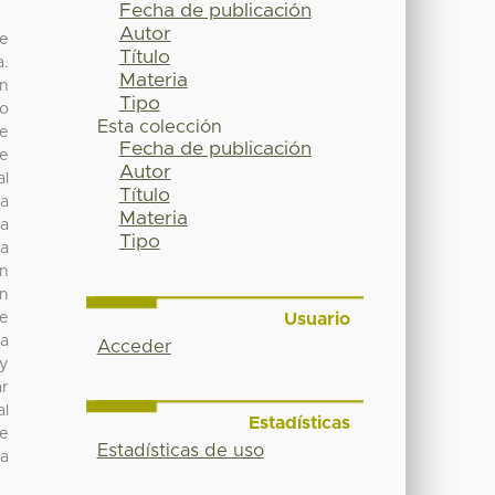
Fecha de publicación
Autor
de
Título
a.
Materia
en
Tipo
to
Esta colección
de
Fecha de publicación
te
Autor
al
Título
la
Materia
ta
Tipo
la
ón
on
Usuario
se
la
Acceder
 y
ar
al
Estadísticas
de
Estadísticas de uso
la