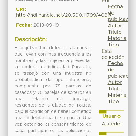
Por
Fecha
URI:
de
http://hdl.handle.net/20.500.11799/40317
publicación
Fecha:
2013-09-19
Autor
Título
Materia
Descripción:
Tipo
El objetivo fue detectar las causas
Esta
que llevan con más frecuencia a los
colección
hombres y las mujeres a presentar
Fecha
la conducta de infidelidad. Para ello,
de
se trabajó con una muestra no
publicación
probabilística de tipo intencional,
Autor
compuesta por 75 parejas de
Título
casados y 75 parejas de solteros en
Materia
una relación de noviazgo,
Tipo
residentes de la Ciudad de Toluca,
bajo la condición de haber cometido
Usuario
una infidelidad hacia su pareja. Una
Acceder
vez obtenido el consentimiento de
cada participante, las aplicaciones