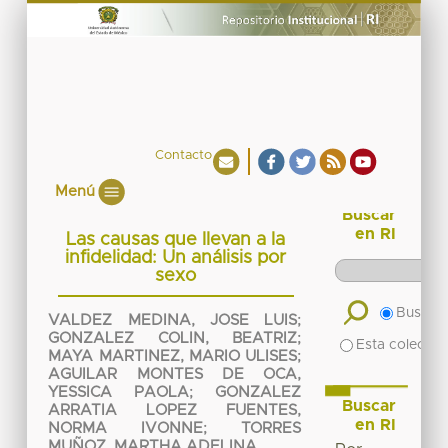
Contacto
Menú
Buscar
en RI
Las causas que llevan a la
infidelidad: Un análisis por
sexo
Buscar 
VALDEZ MEDINA, JOSE LUIS
;
GONZALEZ COLIN, BEATRIZ
;
Esta colecció
MAYA MARTINEZ, MARIO ULISES
;
AGUILAR MONTES DE OCA,
YESSICA PAOLA
;
GONZALEZ
Buscar
ARRATIA LOPEZ FUENTES,
en RI
NORMA IVONNE
;
TORRES
MUÑOZ, MARTHA ADELINA