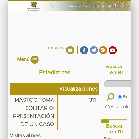
Contacto
Menú
Buscar
Estadísticas
en RI
Visualizaciones
Buscar 
MASTOCITOMA
311
Esta colecció
SOLITARIO:
PRESENTACIÓN
DE UN CASO
Buscar
en RI
Visitas al mes