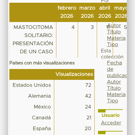
Por
Fecha
febrero
marzo
abril
mayo
j
de
2026
2026
2026
2026
2
publicación
Autor
MASTOCITOMA
4
3
11
5
Título
SOLITARIO:
Materia
PRESENTACIÓN
Tipo
Esta
DE UN CASO
colección
Fecha
Países con más visualizaciones
de
Visualizaciones
publicación
Autor
Estados Unidos
72
Título
Materia
Alemania
42
Tipo
México
24
Usuario
Canadá
21
Acceder
España
20