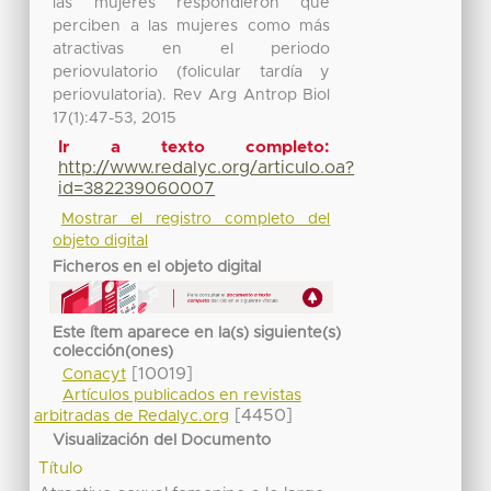
las mujeres respondieron que
perciben a las mujeres como más
atractivas en el periodo
periovulatorio (folicular tardía y
periovulatoria). Rev Arg Antrop Biol
17(1):47-53, 2015
Ir a texto completo:
http://www.redalyc.org/articulo.oa?
id=382239060007
Mostrar el registro completo del
objeto digital
Ficheros en el objeto digital
Este ítem aparece en la(s) siguiente(s)
colección(ones)
[10019]
Conacyt
Artículos publicados en revistas
[4450]
arbitradas de Redalyc.org
Visualización del Documento
Título