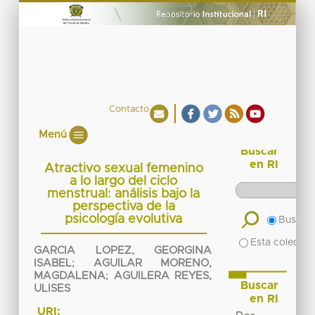
Contacto
Menú
Buscar
en RI
Atractivo sexual femenino
a lo largo del ciclo
menstrual: análisis bajo la
perspectiva de la
psicología evolutiva
Buscar 
Esta colecció
GARCIA LOPEZ, GEORGINA
ISABEL
;
AGUILAR MORENO,
MAGDALENA
;
AGUILERA REYES,
Buscar
ULISES
en RI
URI: