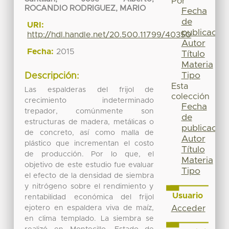
Por
ROCANDIO RODRIGUEZ, MARIO
Fecha
de
URI:
publicación
http://hdl.handle.net/20.500.11799/40350
Autor
Fecha:
2015
Título
Materia
Tipo
Descripción:
Esta
Las espalderas del frijol de
colección
crecimiento indeterminado
Fecha
trepador, comúnmente son
de
estructuras de madera, metálicas o
publicación
de concreto, así como malla de
Autor
plástico que incrementan el costo
Título
de producción. Por lo que, el
Materia
objetivo de este estudio fue evaluar
Tipo
el efecto de la densidad de siembra
y nitrógeno sobre el rendimiento y
Usuario
rentabilidad económica del frijol
ejotero en espaldera viva de maíz,
Acceder
en clima templado. La siembra se