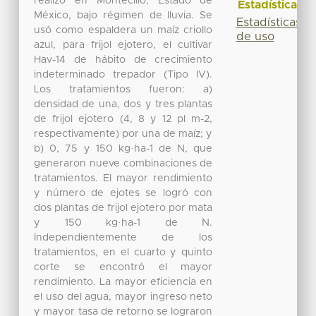
realizó en Montecillo, Estado de
Estadísticas
México, bajo régimen de lluvia. Se
Estadísticas
usó como espaldera un maíz criollo
de uso
azul, para frijol ejotero, el cultivar
Hav-14 de hábito de crecimiento
indeterminado trepador (Tipo IV).
Los tratamientos fueron: a)
densidad de una, dos y tres plantas
de frijol ejotero (4, 8 y 12 pl m-2,
respectivamente) por una de maíz; y
b) 0, 75 y 150 kg·ha-1 de N, que
generaron nueve combinaciones de
tratamientos. El mayor rendimiento
y número de ejotes se logró con
dos plantas de frijol ejotero por mata
y 150 kg·ha-1 de N.
Independientemente de los
tratamientos, en el cuarto y quinto
corte se encontró el mayor
rendimiento. La mayor eficiencia en
el uso del agua, mayor ingreso neto
y mayor tasa de retorno se lograron