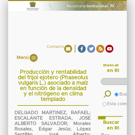
Contacto
Menú
Buscar
en RI
Producción y rentabilidad
del frijol ejotero (Phaseolus
vulgaris L.) asociado a maíz
en función de la densidad
y el nitrógeno en clima
Buscar 
templado
Esta colecció
DELGADO MARTINEZ, RAFAEL
;
ESCALANTE ESTRADA, JOSE
Buscar
ALBERTO SALVADOR
;
Morales
en RI
Rosales, Edgar Jesús
;
López
Santillán, José Alberto
;