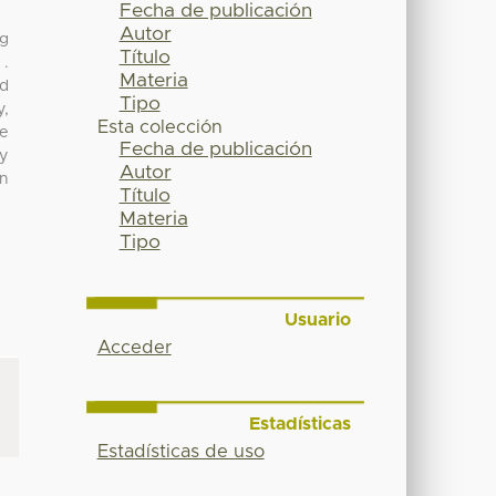
Fecha de publicación
Autor
ng
Título
 .
Materia
ed
Tipo
y,
Esta colección
de
Fecha de publicación
ly
Autor
in
Título
Materia
Tipo
Usuario
Acceder
Estadísticas
Estadísticas de uso