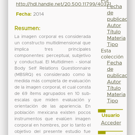
Por
http://hdl.handle.net/20.500.11799/40371
Fecha
de
Fecha:
2014
publicación
Autor
Resumen:
Título
La imagen corporal es considerada
Materia
un constructo multidimensional que
Tipo
implica tres principales
Esta
componentes: perceptual, subjetivo
colección
y conductual. El Multidimen - sional
Fecha
Body Self Relations Questionnaire
de
(MBSRQ) es considerado como la
publicación
medida más completa de evaluación
Autor
de la imagen corporal, el cual consta
Título
de 69 ítems agrupados en 10 sub-
Materia
escalas que miden evaluación y
Tipo
orientación de las apariencia. En
población mexicana existen pocos
Usuario
instrumentos que evalúen imagen
Acceder
corporal en hombres, por lo tanto el
objetivo del presente estudio fue