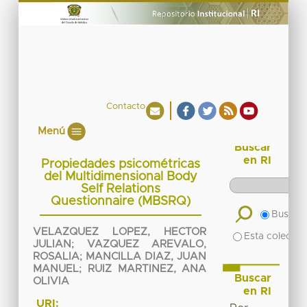
Contacto
Menú
Buscar
en RI
Propiedades psicométricas
del Multidimensional Body
Self Relations
Questionnaire (MBSRQ)
Buscar 
VELAZQUEZ LOPEZ, HECTOR
Esta colecció
JULIAN
;
VAZQUEZ AREVALO,
ROSALIA
;
MANCILLA DIAZ, JUAN
MANUEL
;
RUIZ MARTINEZ, ANA
Buscar
OLIVIA
en RI
URI: