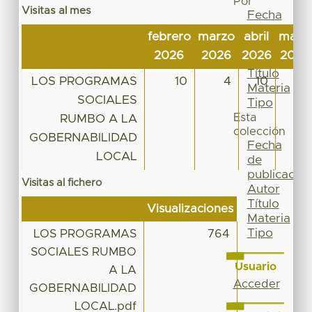
Por
Visitas al mes
Fecha
de
febrero
marzo
abril
mayo
publicación
2026
2026
2026
2026
Autor
Título
LOS PROGRAMAS
10
4
10
38
Materia
SOCIALES
Tipo
Esta
RUMBO A LA
colección
GOBERNABILIDAD
Fecha
LOCAL
de
publicación
Visitas al fichero
Autor
Título
Visualizaciones
Materia
Tipo
LOS PROGRAMAS
764
SOCIALES RUMBO
Usuario
A LA
Acceder
GOBERNABILIDAD
LOCAL.pdf