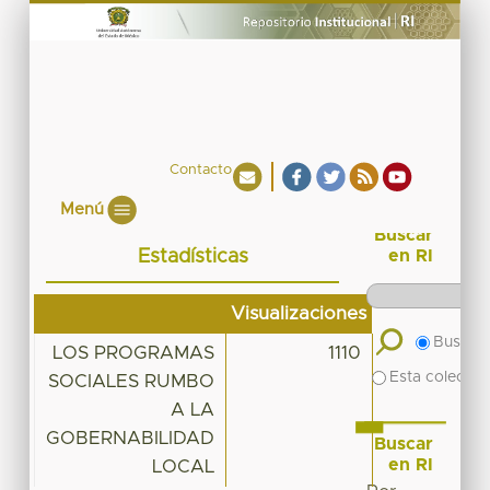
Contacto
Menú
Buscar
Estadísticas
en RI
Visualizaciones
Buscar 
LOS PROGRAMAS
1110
Esta colecció
SOCIALES RUMBO
A LA
GOBERNABILIDAD
Buscar
en RI
LOCAL