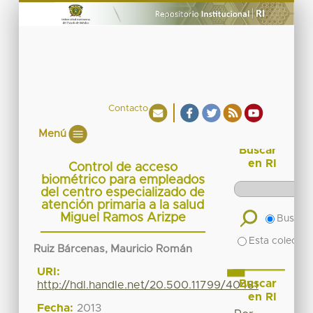
Contacto
Menú
Buscar
en RI
Control de acceso
biométrico para empleados
del centro especializado de
atención primaria a la salud
Miguel Ramos Arizpe
Buscar 
Esta colecció
Ruiz Bárcenas, Mauricio Román
URI:
Buscar
http://hdl.handle.net/20.500.11799/40481
en RI
Fecha:
2013