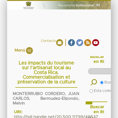
Contacto
Menú
Buscar
en RI
Les impacts du tourisme
sur l’artisanat local au
Costa Rica.
Commercialisation et
préservation de la culture
Buscar 
Esta colecció
MONTERRUBIO CORDERO, JUAN
CARLOS
;
Bermudez-Elizondo,
Melvin
Buscar
en RI
URI:
http://hdl.handle.net/20.500.11799/40537