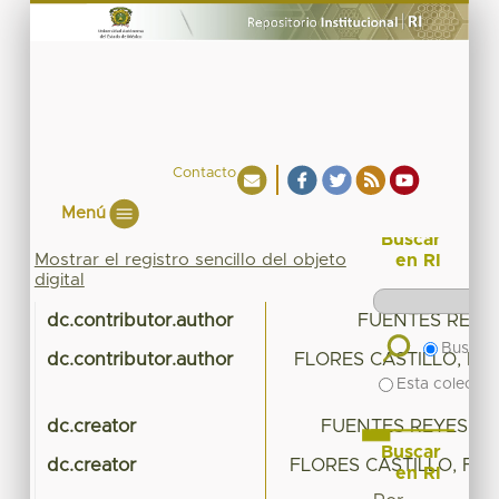
Contacto
Menú
Buscar
Mostrar el registro sencillo del objeto
en RI
digital
dc.contributor.author
FUENTES REYES
Buscar 
dc.contributor.author
FLORES CASTILLO, F
Esta colecció
dc.creator
FUENTES REYES, GA
Buscar
dc.creator
FLORES CASTILLO, FE
en RI