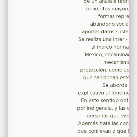
de un análisis teórico
de adultos mayores 
formas represen
abandono social, co
aportar datos sustantiv
Se realiza una inter - p
al marco normativo
México, encaminada a
mecanismos ju
protección, como aquel
que sancionan este ti
Se aborda a n
explicativo el fenómeno 
En este sentido define
por indigencia, y las cara
personas que viven e
Además trata las condic
que conllevan a que las