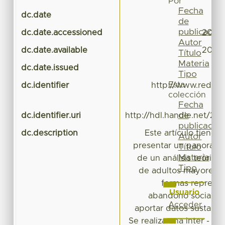
Por
Fecha
dc.date
de
publicación
dc.date.accessioned
2016-
Autor
dc.date.available
2016-
Título
Materia
dc.date.issued
Tipo
Esta
dc.identifier
http://www.redalyc
colección
Fecha
de
dc.identifier.uri
http://hdl.handle.net/20
publicación
dc.description
Este artículo tiene 
Autor
presentar un panorama 
Título
Materia
de un análisis teórico
Tipo
de adultos mayores 
formas represen
Usuario
abandono social, co
Acceder
aportar datos sustantiv
Se realiza una inter - p