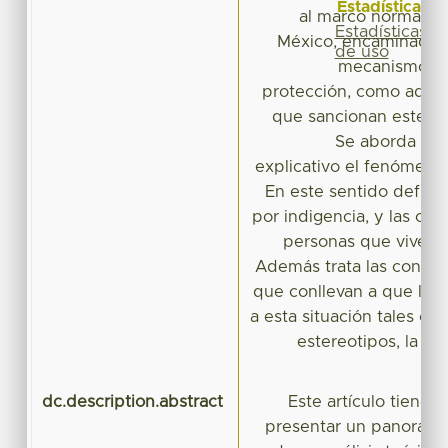
Estadísticas
al marco normativo
Estadísticas
México, encaminada a
de uso
mecanismos ju
protección, como aquel
que sancionan este ti
Se aborda a n
explicativo el fenómeno 
En este sentido define
por indigencia, y las cara
personas que viven e
Además trata las condic
que conllevan a que las
a esta situación tales co
estereotipos, la exc
dc.description.abstract
Este artículo tiene 
presentar un panorama 