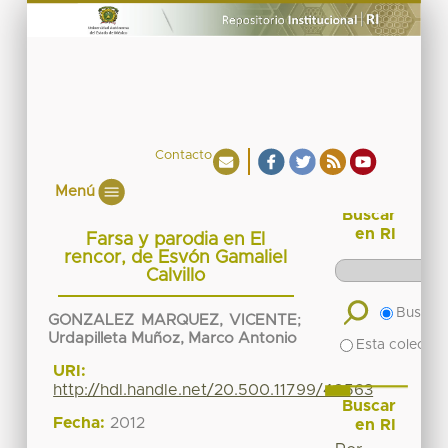
Contacto
Menú
Buscar
en RI
Farsa y parodia en El
rencor, de Esvón Gamaliel
Calvillo
Buscar 
GONZALEZ MARQUEZ, VICENTE
;
Urdapilleta Muñoz, Marco Antonio
Esta colecció
URI:
http://hdl.handle.net/20.500.11799/40563
Buscar
Fecha:
2012
en RI