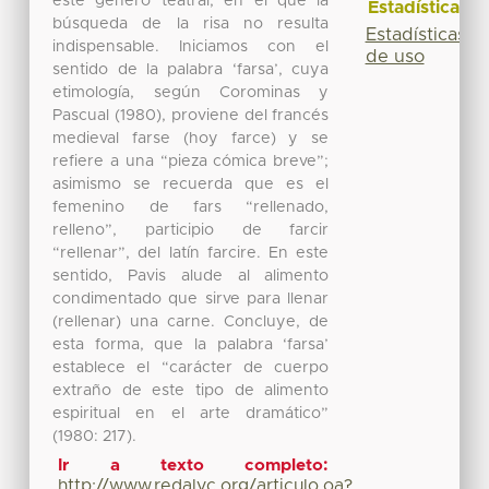
este género teatral, en el que la
Estadísticas
búsqueda de la risa no resulta
Estadísticas
indispensable. Iniciamos con el
de uso
sentido de la palabra ‘farsa’, cuya
etimología, según Corominas y
Pascual (1980), proviene del francés
medieval farse (hoy farce) y se
refiere a una “pieza cómica breve”;
asimismo se recuerda que es el
femenino de fars “rellenado,
relleno”, participio de farcir
“rellenar”, del latín farcire. En este
sentido, Pavis alude al alimento
condimentado que sirve para llenar
(rellenar) una carne. Concluye, de
esta forma, que la palabra ‘farsa’
establece el “carácter de cuerpo
extraño de este tipo de alimento
espiritual en el arte dramático”
(1980: 217).
Ir a texto completo:
http://www.redalyc.org/articulo.oa?