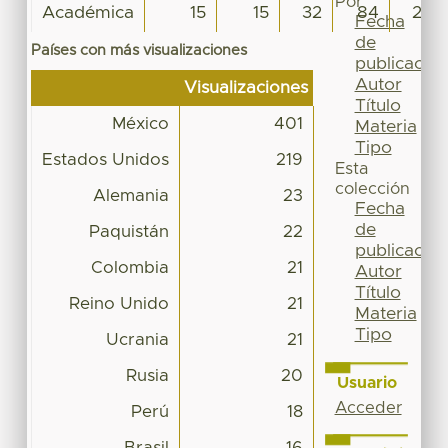
Por
Académica
15
15
32
84
22
Fecha
de
Países con más visualizaciones
publicación
Autor
Visualizaciones
Título
México
401
Materia
Tipo
Estados Unidos
219
Esta
colección
Alemania
23
Fecha
de
Paquistán
22
publicación
Colombia
21
Autor
Título
Reino Unido
21
Materia
Tipo
Ucrania
21
Rusia
20
Usuario
Acceder
Perú
18
Brasil
16