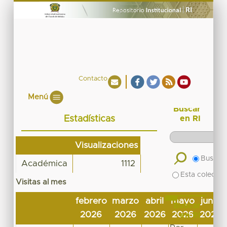
Contacto
Menú
Buscar
Estadísticas
en RI
Visualizaciones
Buscar 
Académica
1112
Esta colecció
Visitas al mes
febrero
marzo
abril
mayo
junio
Buscar
2026
2026
2026
2026
2026
en RI