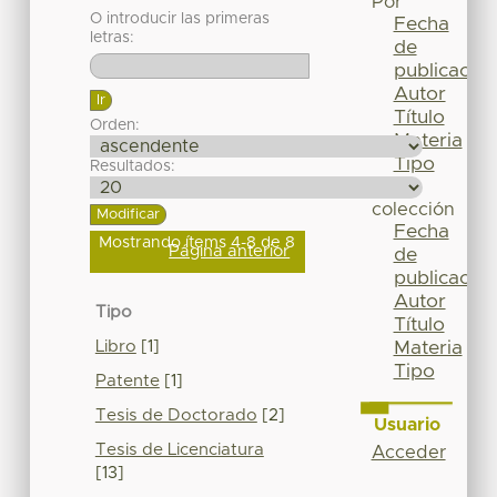
Por
O introducir las primeras
Fecha
letras:
de
publicación
Autor
Título
Orden:
Materia
Tipo
Resultados:
Esta
colección
Fecha
Mostrando ítems 4-8 de 8
Página anterior
de
publicación
Autor
Tipo
Título
Libro
[1]
Materia
Tipo
Patente
[1]
Tesis de Doctorado
[2]
Usuario
Tesis de Licenciatura
Acceder
[13]