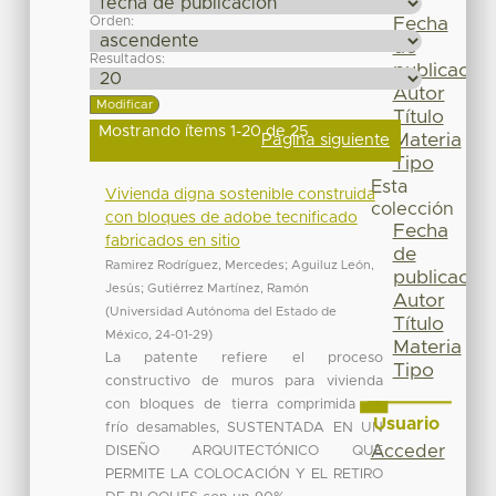
Por
Orden:
Fecha
de
Resultados:
publicación
Autor
Título
Mostrando ítems 1-20 de 25
Materia
Página siguiente
Tipo
Esta
Vivienda digna sostenible construida
colección
con bloques de adobe tecnificado
Fecha
fabricados en sitio
de
Ramirez Rodríguez, Mercedes
;
Aguiluz León,
publicación
Jesús
;
Gutiérrez Martínez, Ramón
Autor
(
Universidad Autónoma del Estado de
Título
México
,
24-01-29
)
Materia
La patente refiere el proceso
Tipo
constructivo de muros para vivienda
con bloques de tierra comprimida en
Usuario
frío desamables, SUSTENTADA EN UN
Acceder
DISEÑO ARQUITECTÓNICO QUE
PERMITE LA COLOCACIÓN Y EL RETIRO