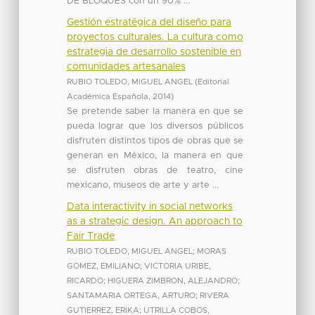
DE BLOQUES con un 90% ...
Gestión estratégica del diseño para
proyectos culturales. La cultura como
estrategia de desarrollo sostenible en
comunidades artesanales
RUBIO TOLEDO, MIGUEL ANGEL
(
Editorial
Académica Española
,
2014
)
Se pretende saber la manera en que se
pueda lograr que los diversos públicos
disfruten distintos tipos de obras que se
generan en México, la manera en que
se disfruten obras de teatro, cine
mexicano, museos de arte y arte ...
Data interactivity in social networks
as a strategic design. An approach to
Fair Trade
RUBIO TOLEDO, MIGUEL ANGEL
;
MORAS
GOMEZ, EMILIANO
;
VICTORIA URIBE,
RICARDO
;
HIGUERA ZIMBRON, ALEJANDRO
;
SANTAMARIA ORTEGA, ARTURO
;
RIVERA
GUTIERREZ, ERIKA
;
UTRILLA COBOS,