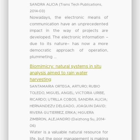
SANDRA ALICIA
(
Trans Tech Publications
,
2014-03
)
Nowadays, the electronic means of
communication have an unprecedented
impact in the way of projects are
developed. The electronic information –
due to its nature– has now a more
democratic approach of operation,
plummeting ...
Biomimicry: natural systems in situ
analysis aimed to rain water
harvesting
SANTAMARIA ORTEGA, ARTURO
;
RUBIO
TOLEDO, MIGUEL ANGEL
;
VICTORIA URIBE,
RICARDO
;
UTRILLA COBOS, SANDRA ALICIA
;
HERNANDEZ\t DELGADO, JOAQUIN DAVID
;
RIVERA GUTIERREZ, ERIKA
;
HIGUERA
ZIMBRON, ALEJANDRO
(
Daizhong Su
,
2014-
06
)
Water is a valuable natural resource for
life, but the poor management is making