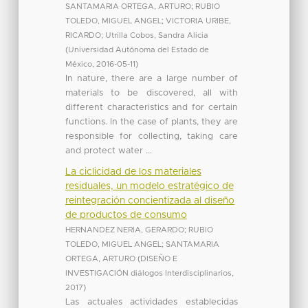
SANTAMARIA ORTEGA, ARTURO
;
RUBIO
TOLEDO, MIGUEL ANGEL
;
VICTORIA URIBE,
RICARDO
;
Utrilla Cobos, Sandra Alicia
(
Universidad Autónoma del Estado de
México
,
2016-05-11
)
In nature, there are a large number of
materials to be discovered, all with
different characteristics and for certain
functions. In the case of plants, they are
responsible for collecting, taking care
and protect water ...
La ciclicidad de los materiales
residuales, un modelo estratégico de
reintegración concientizada al diseño
de productos de consumo
HERNANDEZ NERIA, GERARDO
;
RUBIO
TOLEDO, MIGUEL ANGEL
;
SANTAMARIA
ORTEGA, ARTURO
(
DISEÑO E
INVESTIGACIÓN diálogos Interdisciplinarios
,
2017
)
Las actuales actividades establecidas