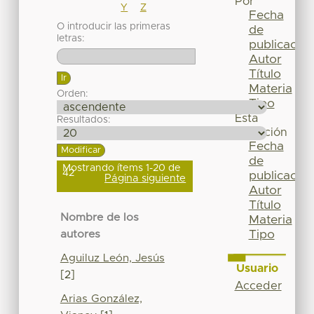
Por
Y
Z
Fecha
O introducir las primeras
de
letras:
publicación
Autor
Título
Materia
Orden:
Tipo
Esta
Resultados:
colección
Fecha
de
Mostrando ítems 1-20 de
42
publicación
Página siguiente
Autor
Título
Nombre de los
Materia
Tipo
autores
Aguiluz León, Jesús
Usuario
[2]
Acceder
Arias González,