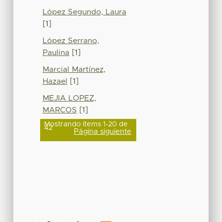
López Segundo, Laura
[1]
López Serrano,
Paulina
[1]
Marcial Martínez,
Hazael
[1]
MEJIA LOPEZ,
MARCOS
[1]
Mostrando ítems 1-20 de
42
Página siguiente