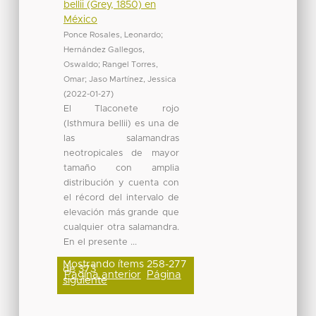
bellii (Grey, 1850) en
México
Ponce Rosales, Leonardo
;
Hernández Gallegos,
Oswaldo
;
Rangel Torres,
Omar
;
Jaso Martínez, Jessica
(
2022-01-27
)
El Tlaconete rojo
(Isthmura bellii) es una de
las salamandras
neotropicales de mayor
tamaño con amplia
distribución y cuenta con
el récord del intervalo de
elevación más grande que
cualquier otra salamandra.
En el presente ...
Mostrando ítems 258-277
de 373
Página anterior
Página
siguiente