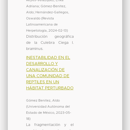
Reyes-Velázquez, Erika
Adriana
;
Gómez-Benitez,
Aldo
;
Hernández-Gallegos,
Oswaldo
(
Revista
Latinoamericana de
Herpetología
,
2024-02-13
)
Distribución geográfica
de la Culebra Ciega I.
braminus.
INESTABILIDAD EN EL
DESARROLLO Y
CANALIZACIÓN DE
UNA COMUNIDAD DE
REPTILES EN UN
HÁBITAT PERTURBADO
Gómez Benitez, Aldo
(
Universidad Autónoma del
Estado de México
,
2023-05-
18
)
La fragmentación y el