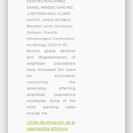
SANCHEZ MANJARREZ,
DANIEL
;
MENDEZ SANCHEZ,
JOSE FERNANDO
;
FLORES
SANTIN, JOSELE RICARDO
;
Rheubert, Justin
;
Hernández
Gallegos, Oswaldo
(
Herpetological Conservation
and Biology
,
2022-12-16
)
Recent global declines
and disappearances of
amphibian populations
have increased the need
for information
concerning the
adversities affecting
amphibian populations
worldwide. Some of the
most alarming cases
include the ...
Límite de elevación de la
salamandra Isthmura