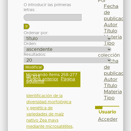
Por
O introducir las primeras
Fecha
letras:
de
publicación
Autor
Título
Ordenar por:
Materia
Tipo
Orden:
Esta
Resultados:
colección
Fecha
de
publicación
Mostrando ítems 258-277
de 373
Página anterior
Página
Autor
siguiente
Título
Materia
Identificación de la
Tipo
diversidad morfológica
y genética de
Usuario
variedades de maíz
Acceder
nativo Zea mays
mediante microsatélites,