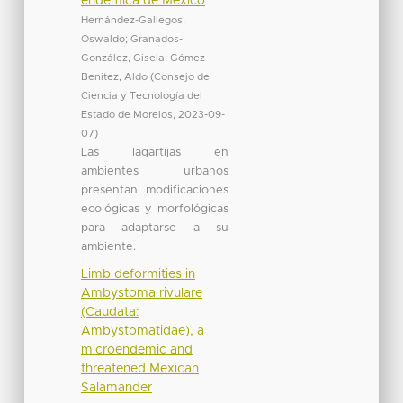
endémica de México
Hernández-Gallegos,
Oswaldo
;
Granados-
González, Gisela
;
Gómez-
Benitez, Aldo
(
Consejo de
Ciencia y Tecnología del
Estado de Morelos
,
2023-09-
07
)
Las lagartijas en
ambientes urbanos
presentan modificaciones
ecológicas y morfológicas
para adaptarse a su
ambiente.
Limb deformities in
Ambystoma rivulare
(Caudata:
Ambystomatidae), a
microendemic and
threatened Mexican
Salamander