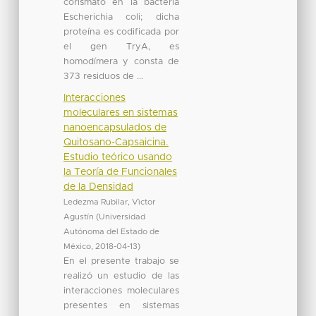
corismato en la bacteria
Escherichia coli; dicha
proteína es codificada por
el gen TryA, es
homodímera y consta de
373 residuos de ...
Interacciones
moleculares en sistemas
nanoencapsulados de
Quitosano-Capsaicina.
Estudio teórico usando
la Teoría de Funcionales
de la Densidad
Ledezma Rubilar, Vìctor
Agustín
(
Universidad
Autónoma del Estado de
México
,
2018-04-13
)
En el presente trabajo se
realizó un estudio de las
interacciones moleculares
presentes en sistemas