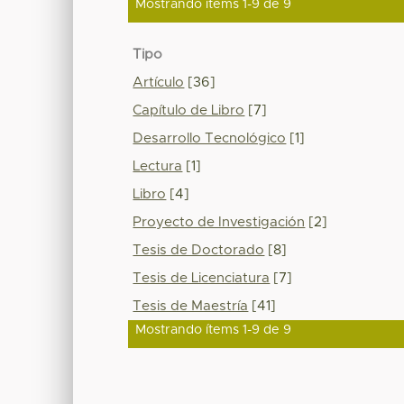
Mostrando ítems 1-9 de 9
Tipo
Artículo
[36]
Capítulo de Libro
[7]
Desarrollo Tecnológico
[1]
Lectura
[1]
Libro
[4]
Proyecto de Investigación
[2]
Tesis de Doctorado
[8]
Tesis de Licenciatura
[7]
Tesis de Maestría
[41]
Mostrando ítems 1-9 de 9