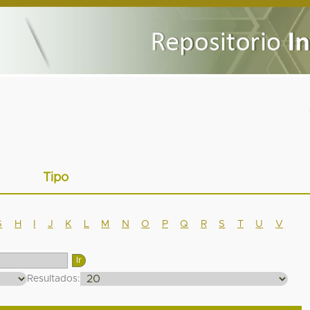
Tipo
G
H
I
J
K
L
M
N
O
P
Q
R
S
T
U
V
Resultados: