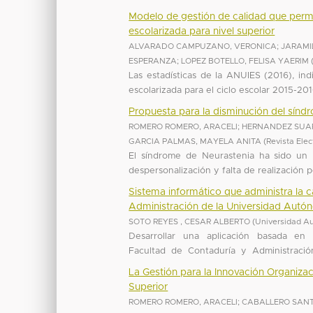
Modelo de gestión de calidad que permi
escolarizada para nivel superior
ALVARADO CAMPUZANO, VERONICA
;
JARAMIL
ESPERANZA
;
LOPEZ BOTELLO, FELISA YAERIM
Las estadísticas de la ANUIES (2016), ind
escolarizada para el ciclo escolar 2015-20
Propuesta para la disminución del sínd
ROMERO ROMERO, ARACELI
;
HERNANDEZ SUA
GARCIA PALMAS, MAYELA ANITA
(
Revista Ele
El síndrome de Neurastenia ha sido un 
despersonalización y falta de realización p
Sistema informático que administra la c
Administración de la Universidad Autó
SOTO REYES , CESAR ALBERTO
(
Universidad A
Desarrollar una aplicación basada en 
Facultad de Contaduría y Administració
La Gestión para la Innovación Organizac
Superior
ROMERO ROMERO, ARACELI
;
CABALLERO SANT