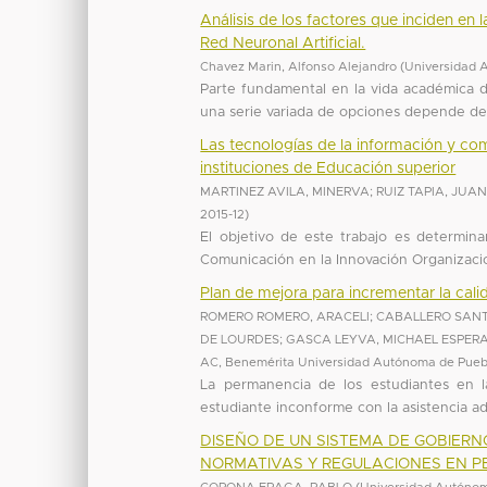
Análisis de los factores que inciden en l
Red Neuronal Artificial.
Chavez Marin, Alfonso Alejandro
(
Universidad 
Parte fundamental en la vida académica d
una serie variada de opciones depende de l
Las tecnologías de la información y com
instituciones de Educación superior
MARTINEZ AVILA, MINERVA
;
RUIZ TAPIA, JUA
2015-12
)
El objetivo de este trabajo es determina
Comunicación en la Innovación Organizacion
Plan de mejora para incrementar la cali
ROMERO ROMERO, ARACELI
;
CABALLERO SANT
DE LOURDES
;
GASCA LEYVA, MICHAEL ESPER
AC, Benemérita Universidad Autónoma de Pueb
La permanencia de los estudiantes en la
estudiante inconforme con la asistencia adm
DISEÑO DE UN SISTEMA DE GOBIERN
NORMATIVAS Y REGULACIONES EN 