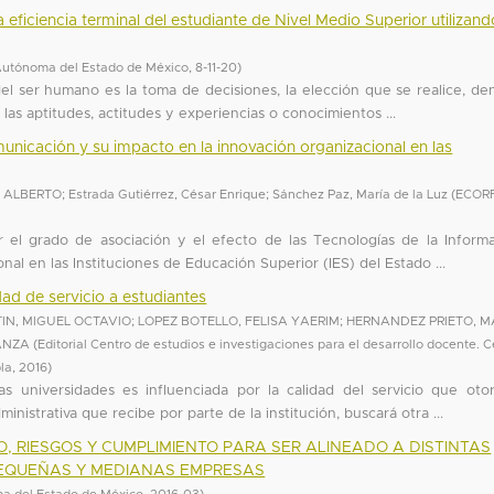
a eficiencia terminal del estudiante de Nivel Medio Superior utilizan
Autónoma del Estado de México
,
8-11-20
)
el ser humano es la toma de decisiones, la elección que se realice, de
as aptitudes, actitudes y experiencias o conocimientos ...
unicación y su impacto en la innovación organizacional en las
N ALBERTO
;
Estrada Gutiérrez, César Enrique
;
Sánchez Paz, María de la Luz
(
ECOR
r el grado de asociación y el efecto de las Tecnologías de la Inform
al en las Instituciones de Educación Superior (IES) del Estado ...
dad de servicio a estudiantes
IN, MIGUEL OCTAVIO
;
LOPEZ BOTELLO, FELISA YAERIM
;
HERNANDEZ PRIETO, M
ANZA
(
Editorial Centro de estudios e investigaciones para el desarrollo docente. 
la
,
2016
)
s universidades es influenciada por la calidad del servicio que oto
inistrativa que recibe por parte de la institución, buscará otra ...
O, RIESGOS Y CUMPLIMIENTO PARA SER ALINEADO A DISTINTAS
PEQUEÑAS Y MEDIANAS EMPRESAS