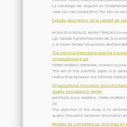
CORONA FRAGA, PABLO
(
Universidad Autónom
La estrategia de negocio es fundamental
cada vez más competitivo. Por ello, es nec
Estudio descriptivo de la calidad de vid
MORALES GONZALEZ, MARIA TRINIDAD
(
Unive
Las rápidas transformaciones de la econom
y al mismo tiempo situaciones desfavorables
The informal institutions and the knowle
organizational trust
FIERRO MORENO, ERENDIRA
;
OVANDO ALDAN
The aim of this scientific paper is to det
relationship between the informal institut
Organizational innovation and informati
quality innovation in higher
MARTINEZ AVILA, MINERVA
;
FIERRO MORENO,
24
)
The objective of this study is to determi
quality innovation between Information an
Modelo de competencias directivas en e