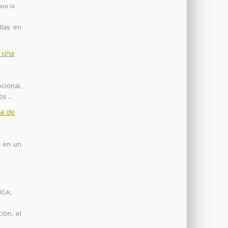
ara la
las en
e una
ional,
s ...
da de
s en un
ICA
;
ión, el