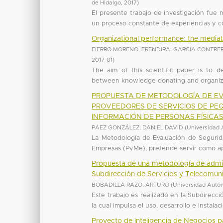
de Hidalgo
,
2017
)
El presente trabajo de investigación fue 
un proceso constante de experiencias y co
Organizational performance: the mediat
FIERRO MORENO, ERENDIRA
;
GARCIA CONTRER
2017-01
)
The aim of this scientific paper is to 
between knowledge donating and organizat
PROPUESTA DE METODOLOGÍA DE EV
PROVEEDORES DE SERVICIOS DE PE
INFORMACIÓN DE PERSONAS FÍSICAS 
PÁEZ GONZÁLEZ, DANIEL DAVID
(
Universidad 
La Metodología de Evaluación de Segurid
Empresas (PyMe), pretende servir como apo
Propuesta de una metodología de admin
Subdirección de Servicios y Telecomuni
BOBADILLA RAZO, ARTURO
(
Universidad Autó
Este trabajo es realizado en la Subdirecc
la cual impulsa el uso, desarrollo e instala
Proyecto de Inteligencia de Negocios p