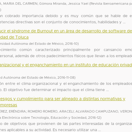
A, MARIA DEL CARMEN
;
Gómora Miranda, Jessica Yael
(
Revista Iberoamericana p
6
)
han cobrado importancia debido y es muy común que se hable de el
tencias directivas son el conjunto de conocimientos, habilidades y ...
cir el síndrome de Burnout en un área de desarrollo de software d
iudad de Toluca
rsidad Autónoma del Estado de México
,
2016-10
)
miento común caracterizado principalmente por cansancio emoc
personal, además de otros padecimientos físicos que llevan a los empleado
rganizacional y el enganchamiento en un instituto de educación priva
ad Autónoma del Estado de México
,
2016-11-08
)
ción entre el clima organizacional y el enganchamiento de los empleado
 El objetivo fue determinar el impacto que el clima tiene ...
esgos y cumplimiento para ser alineado a distintas normativas y
empresas
REZ, ERÉNDIRA
;
ROMERO ROMERO, ARACELI
;
ALVARADO CAMPUZANO, VERON
a Electrónica sobre Tecnología, Educación y Sociedad
,
2016-12
)
o de objetivos que provienen de las partes interesadas de la organizac
es aplicables a su actividad. Es necesario utilizar una ...