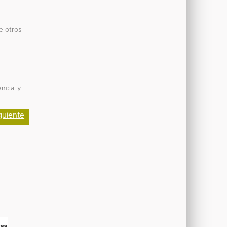
e otros
encia y
guiente