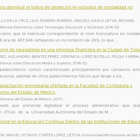
ta disminuir el índice de deserción en estudios de modalidad no
LO DE LA CRUZ, LILIA
;
ROMERO ROMERO, ARACELI
;
GASCA LEYVA, MICHAEL
(
Revista Electrónica sobre Tecnología, Educación y Sociedad
,
2016-12
)
icaron que la matrícula correspondiente al nivel licenciatura en modal
16 era de 497,646 reflejando un incremento de 26%, lo que ...
rome de neurastenia en una empresa financiera en la Ciudad de Tolu
REZ, ALEJANDRO
;
BENITEZ PEREZ, VERONICA
;
LOPEZ BOTELLO, FELISA YAERIM
;
ctrónica sobre Educación Media y Superior
,
2016-12
)
padecimiento común caracterizado principalmente por cansancio emo
ersonal, además de otros padecimientos físicos que llevan a los ...
apacitación empresarial ofertada en la Facultad de Contaduría y
noma del Estado de México
utónoma del Estado de México
,
2017
)
web que pretende digitalizar el proceso administrativo que real
n (FCA) de la Universidad Autónoma del Estado de M ...
ional en la Educación Continua Dentro de las Instituciones de Educ
IN, MIGUEL OCTAVIO
;
CORTES LOPEZ, LETICIA
(
Universidad Michoacana de San 