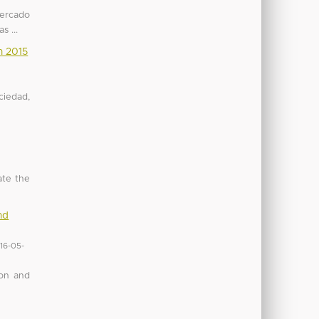
mercado
s ...
n 2015
ciedad,
ate the
nd
16-05-
ion and