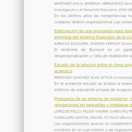
MARTINEZ AVILA, MINERVA
;
HERNANDEZ SILV
Investigación y el Desarrollo Educativo
,
2016-0
En los últimos años las competencias 
cualquier ámbito organizacional. Las compe
Elaboración de una propuesta para redu
empresa del sistema financiero de la c
ARRIAGA ESCALERA, SHARON YERYLEY
(
Unive
El síndrome de Burnout es un padeci
despersonalización y falta de realización 
Estudio de la relación entre el clima o
acapulco
MENDOZA SANCHEZ, ELVA LETICIA
(
Universid
En el presente estudio se analiza la rela
instituto de educación privada de Acapulco.
Propuesta de un sistema de gobierno, ri
regulaciones en pequeñas y medianas 
LOPEZ BOTELLO, FELISA YAERIM
;
GARDUÑO PÉ
CABALLERO SANTIN, MIGUEL OCTAVIO
(
Revist
Las organizaciones buscan el cumplimient
contexto en el cual existen y las regulacion