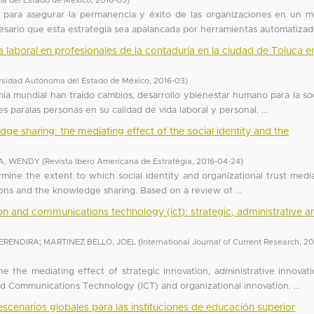
a del Estado de México
,
2016-03
)
 para asegurar la permanencia y éxito de las organizaciones en un 
esario que esta estrategia sea apalancada por herramientas automatizada
a laboral en profesionales de la contaduría en la ciudad de Toluca e
rsidad Autónoma del Estado de México
,
2016-03
)
ía mundial han traído cambios, desarrollo ybienestar humano para la so
 paralas personas en su calidad de vida laboral y personal. ...
dge sharing: the mediating effect of the social identity and the
A, WENDY
(
Revista Ibero Americana de Estratégia
,
2016-04-24
)
ermine the extent to which social identity and organizational trust medi
ions and the knowledge sharing. Based on a review of ...
on and communications technology (ict): strategic, administrative a
 ERENDIRA
;
MARTINEZ BELLO, JOEL
(
International Journal of Current Research
,
20
ne the mediating effect of strategic innovation, administrative innovat
d Communications Technology (ICT) and organizational innovation. ...
scenarios globales para las instituciones de educación superior