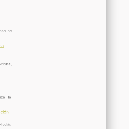
idad no
ca
cional,
iza la
ación
Nicolás