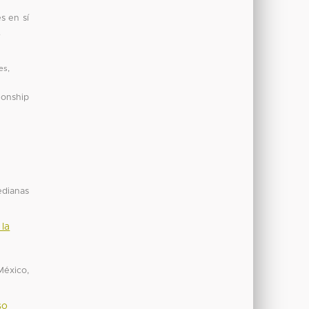
s en sí
.
es
,
ionship
edianas
 la
México,
so