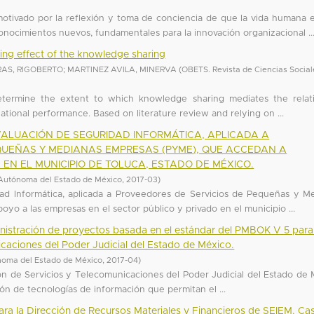
motivado por la reflexión y toma de conciencia de que la vida humana e
nocimientos nuevos, fundamentales para la innovación organizacional ..
ing effect of the knowledge sharing
AS, RIGOBERTO
;
MARTINEZ AVILA, MINERVA
(
OBETS. Revista de Ciencias Social
determine the extent to which knowledge sharing mediates the relat
ional performance. Based on literature review and relying on ...
ALUACIÓN DE SEGURIDAD INFORMÁTICA, APLICADA A
QUEÑAS Y MEDIANAS EMPRESAS (PYME), QUE ACCEDAN A
EN EL MUNICIPIO DE TOLUCA, ESTADO DE MÉXICO.
Autónoma del Estado de México
,
2017-03
)
ad Informática, aplicada a Proveedores de Servicios de Pequeñas y M
yo a las empresas en el sector público y privado en el municipio ...
istración de proyectos basada en el estándar del PMBOK V 5 para
caciones del Poder Judicial del Estado de México.
noma del Estado de México
,
2017-04
)
ión de Servicios y Telecomunicaciones del Poder Judicial del Estado de 
ción de tecnologías de información que permitan el ...
ara la Dirección de Recursos Materiales y Financieros de SEIEM. Ca