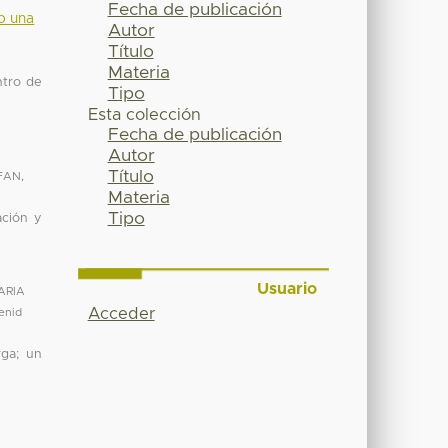
Fecha de publicación
do una
Autor
Título
Materia
ntro de
Tipo
Esta colección
Fecha de publicación
Autor
Título
FAN
,
Materia
Tipo
ación y
Usuario
ARIA
Acceder
Cenid
rga; un