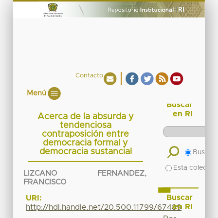
Contacto
Menú
Buscar
en RI
Acerca de la absurda y
tendenciosa
contraposición entre
democracia formal y
democracia sustancial
Buscar 
Esta colecció
LIZCANO FERNANDEZ,
FRANCISCO
Buscar
URI:
en RI
http://hdl.handle.net/20.500.11799/67489