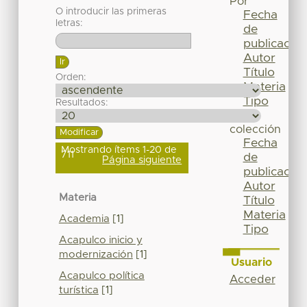
Por
O introducir las primeras
Fecha
letras:
de
publicación
Autor
Título
Orden:
Materia
Tipo
Resultados:
Esta
colección
Fecha
Mostrando ítems 1-20 de
711
de
Página siguiente
publicación
Autor
Materia
Título
Materia
Academia
[1]
Tipo
Acapulco inicio y
modernización
[1]
Usuario
Acapulco política
Acceder
turística
[1]