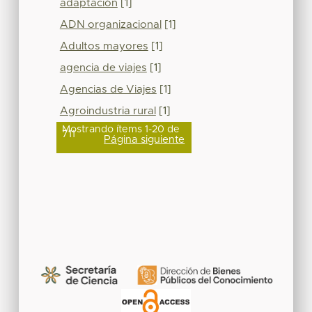
adaptación
[1]
ADN organizacional
[1]
Adultos mayores
[1]
agencia de viajes
[1]
Agencias de Viajes
[1]
Agroindustria rural
[1]
Mostrando ítems 1-20 de
711
Página siguiente