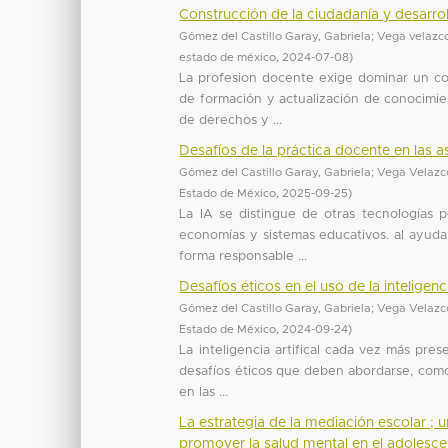
Construcción de la ciudadanía y desarr
Gómez del Castillo Garay, Gabriela
;
Vega velazco
estado de méxico
,
2024-07-08
)
La profesion docente exige dominar un co
de formación y actualización de conocimien
de derechos y ...
Desafíos de la práctica docente en las 
Gómez del Castillo Garay, Gabriela
;
Vega Velazco
Estado de México
,
2025-09-25
)
La IA se distingue de otras tecnologías 
economías y sistemas educativos. al ayuda
forma responsable ...
Desafíos éticos en el uso de la inteligenci
Gómez del Castillo Garay, Gabriela
;
Vega Velazco
Estado de México
,
2024-09-24
)
La inteligencia artifical cada vez más pre
desafíos éticos que deben abordarse, como
en las ...
La estrategia de la mediación escolar ; 
promover la salud mental en el adolesce