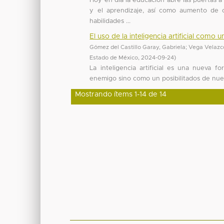
Hoy en día la educación abre las puertas a 
y el aprendizaje, así como aumento de o
habilidades ...
El uso de la inteligencia artificial como 
Gómez del Castillo Garay, Gabriela
;
Vega Velazco
Estado de México
,
2024-09-24
)
La inteligencia artificial es una nueva 
enemigo sino como un posibilitados de nuev
Mostrando ítems 1-14 de 14