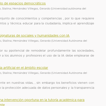
ollo de espacios democráticos
, Stalina
;
Hernández Villegas, Gerardo
(
Universidad autónoma del
njunto de conocimientos y competencias , por lo que requiere
tos y técnica. educar para la ciudadanía, implica el aprendizaje
asignaturas de sociales y humanidades con IA
, Stalina
;
Hernández Villegas, Gerardo
(
Universidad Autónoma del
por su ppotencial de remodelar profundamente las sociedades,
r a los alumnos y profesores el uso de la IA debe emplearse de
a artificial en el ámbito escolar
, Stalina
;
Hernández Villegas, Gerardo
(
Universidad Autónoma del
sente en nuestras vidas, , sin embargo los beneficios vienen con
 la protección adecuada de datos personales y la transparencia
una intervención oportuna en la tutoría académica para
nte