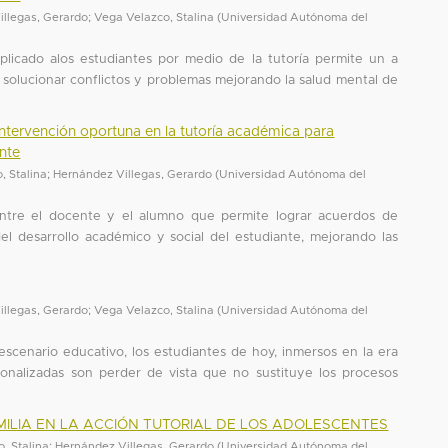
illegas, Gerardo
;
Vega Velazco, Stalina
(
Universidad Autónoma del
licado alos estudiantes por medio de la tutoría permite un a
a solucionar conflictos y problemas mejorando la salud mental de
intervención oportuna en la tutoría académica para
nte
, Stalina
;
Hernández Villegas, Gerardo
(
Universidad Autónoma del
entre el docente y el alumno que permite lograr acuerdos de
l desarrollo académico y social del estudiante, mejorando las
illegas, Gerardo
;
Vega Velazco, Stalina
(
Universidad Autónoma del
 escenario educativo, los estudiantes de hoy, inmersos en la era
sonalizadas son perder de vista que no sustituye los procesos
MILIA EN LA ACCIÓN TUTORIAL DE LOS ADOLESCENTES
, Stalina
;
Hernández Villegas, Gerardo
(
Universidad Autónoma del