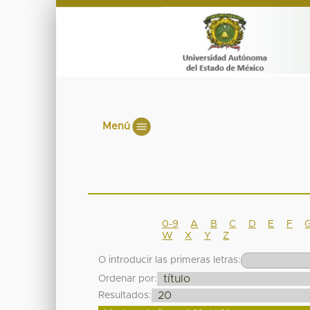
Menú
0-9
A
B
C
D
E
F
W
X
Y
Z
O introducir las primeras letras:
Ordenar por:
Resultados: