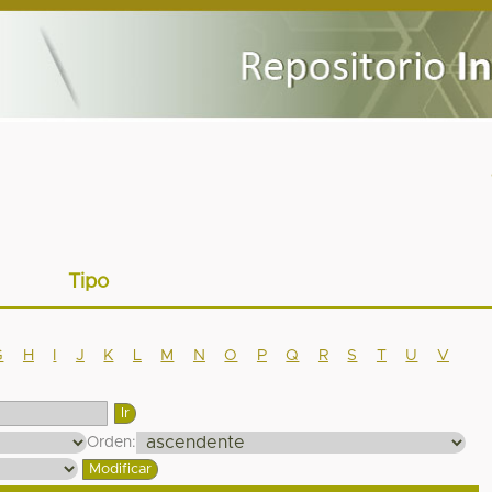
Tipo
G
H
I
J
K
L
M
N
O
P
Q
R
S
T
U
V
Orden: