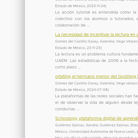
Estado de México
,
2023-11-24
)
La acción tutorial es entendida como la 
colectivo con los alumnos o tutorados, 
colaboración de ...
La necesidad de incentivar la lectura en
Gómez del Castillo Garay, Gabriela
;
Vega Velazco
Estado de México
,
23-11-23
)
La lectura es un problema cultura fundame
UAEM. Las estadísticas de 2006 a la fecha
corto plazo ...
orbiting el hermano menor del Gosthing l
Gómez del Castillo Garay, Gabriela
;
Vega velazco
Estado de México
,
2024-07-08
)
La plataformas de las redes sociales han fa
el de observar la vida de alguien desde l
conductas ...
Schoology, plataforma digital de aprend
Gutiérrez Salinas, Sandra
;
Gutiérrez Salinas, Eli
México, Universidad Autónoma de Nuevo León
,