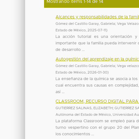
Mostrando ítems 1-14 de 14
Alcances y responsabilidades de la famili
Gómez del Castillo Garay, Gabriela
;
Vega Velazco
Estado de México
,
2025-07-11
)
La acción tutorial es una orientación y
importante que la familia pueda intervenir 
de desarrollo ...
Autogestión del aprendizaje en la quími
Gómez del Castillo Garay, Gabriela
;
Vega velazco
Estado de México
,
2026-01-30
)
La enseñanza de la química se asocia a los
cual encuentra sus causas en complejidad, l
así ...
CLASSROOM, RECURSO DIGITAL PAR
GUTIERREZ SALINAS, ELIZABETH
;
GUTIERREZ S
Autónoma del Estado de México, Universidad 
La plataforma Classroom se empleó para de
turno vespertino con el grupo 20 del Plan
los conocimientos ...