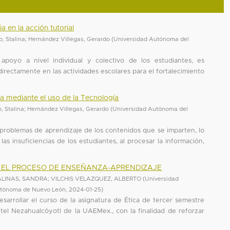
a en la acción tutorial
, Stalina
;
Hernández Villegas, Gerardo
(
Universidad Autónoma del
 apoyo a nivel individual y colectivo de los estudiantes, es
directamente en las actividades escolares para el fortalecimiento
ca mediante el uso de la Tecnología
, Stalina
;
Hernández Villegas, Gerardo
(
Universidad Autónoma del
 problemas de aprendizaje de los contenidos que se imparten, lo
as insuficiencias de los estudiantes, al procesar la información,
A EL PROCESO DE ENSEÑANZA-APRENDIZAJE
ALINAS, SANDRA
;
VILCHIS VELAZQUEZ, ALBERTO
(
Universidad
Autónoma de Nuevo León
,
2024-01-25
)
sarrollar el curso de la asignatura de Ética de tercer semestre
tel Nezahualcóyotl de la UAEMex., con la finalidad de reforzar