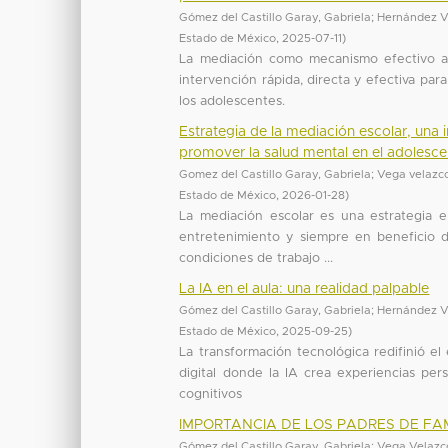
Gómez del Castillo Garay, Gabriela
;
Hernández V
Estado de México
,
2025-07-11
)
La mediación como mecanismo efectivo ap
intervención rápida, directa y efectiva par
los adolescentes.
Estrategia de la mediación escolar, una 
promover la salud mental en el adolesce
Gomez del Castillo Garay, Gabriela
;
Vega velazco
Estado de México
,
2026-01-28
)
La mediación escolar es una estrategia 
entretenimiento y siempre en beneficio de
condiciones de trabajo ...
La IA en el aula: una realidad palpable
Gómez del Castillo Garay, Gabriela
;
Hernández V
Estado de México
,
2025-09-25
)
La transformación tecnológica redifinió el
digital donde la IA crea experiencias per
cognitivos
IMPORTANCIA DE LOS PADRES DE FA
Gómez del Castillo Garay, Gabriela
;
Vega Velazco