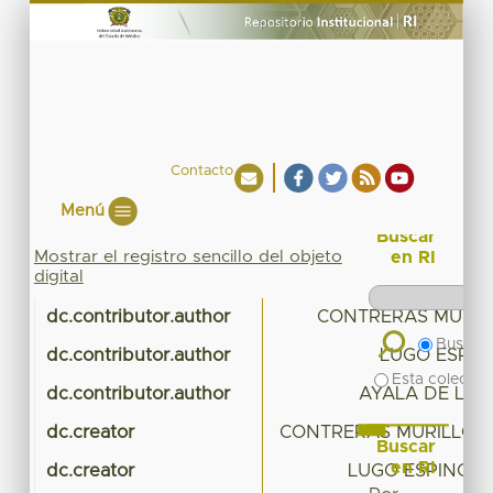
Contacto
Menú
Buscar
Mostrar el registro sencillo del objeto
en RI
digital
dc.contributor.author
CONTRERAS MURILL
Buscar 
dc.contributor.author
LUGO ESPIN
Esta colecció
dc.contributor.author
AYALA DE LA 
dc.creator
CONTRERAS MURILLO, S
Buscar
en RI
dc.creator
LUGO ESPINOSA,