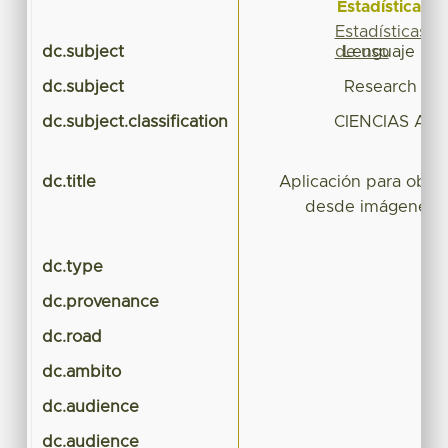
Estadísticas
Estadísticas
de uso
dc.subject
Lenguaje R, 
dc.subject
Research Sub
dc.subject.classification
CIENCIAS AG
B
dc.title
Aplicación para obtene
desde imágenes o
dc.type
C
dc.provenance
dc.road
dc.ambito
dc.audience
dc.audience