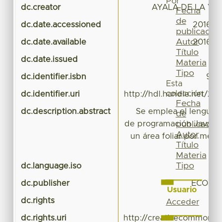
Por
dc.creator
AYALA DE LA VEG
Fecha
de
dc.date.accessioned
2016-0
publicación
Autor
dc.date.available
2016-0
Título
dc.date.issued
Materia
Tipo
dc.identifier.isbn
978
Esta
colección
dc.identifier.uri
http://hdl.handle.net/20
Fecha
dc.description.abstract
Se emplea el lenguaje
de
de programación Java par
publicación
Autor
un área foliar por med
Título
Materia
Tipo
dc.language.iso
dc.publisher
ECORFAN
Usuario
dc.rights
Acceder
dc.rights.uri
http://creativecommons.o