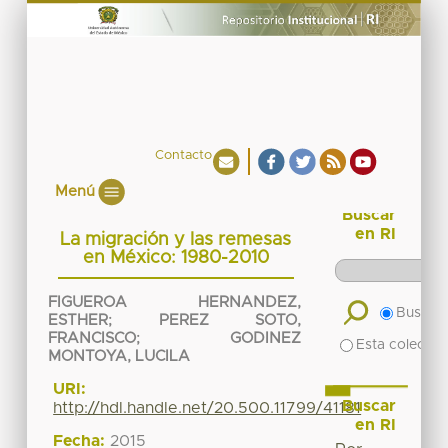
Contacto
Menú
Buscar
en RI
La migración y las remesas
en México: 1980-2010
FIGUEROA HERNANDEZ,
Buscar 
ESTHER
;
PEREZ SOTO,
FRANCISCO
;
GODINEZ
Esta colecció
MONTOYA, LUCILA
URI:
Buscar
http://hdl.handle.net/20.500.11799/41181
en RI
Fecha:
2015