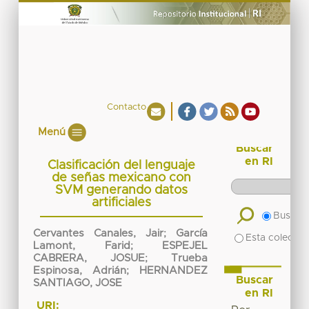
Contacto
Menú
Buscar
en RI
Clasificación del lenguaje
de señas mexicano con
SVM generando datos
artificiales
Buscar 
Cervantes Canales, Jair
;
García
Esta colecció
Lamont, Farid
;
ESPEJEL
CABRERA, JOSUE
;
Trueba
Espinosa, Adrián
;
HERNANDEZ
Buscar
SANTIAGO, JOSE
en RI
URI: