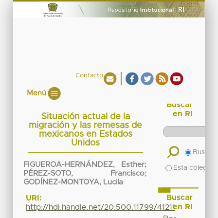
Contacto
Menú
Buscar
en RI
Situación actual de la
migración y las remesas de
mexicanos en Estados
Unidos
Buscar 
FIGUEROA-HERNÁNDEZ, Esther
;
Esta colecció
PÉREZ-SOTO, Francisco
;
GODÍNEZ-MONTOYA, Lucila
Buscar
URI:
en RI
http://hdl.handle.net/20.500.11799/41211