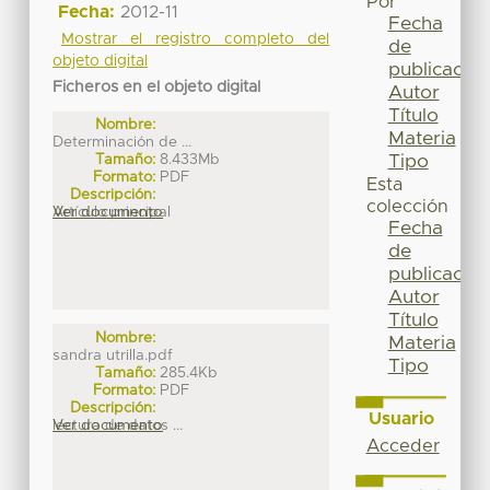
Por
Fecha:
2012-11
Fecha
Mostrar el registro completo del
de
objeto digital
publicación
Ficheros en el objeto digital
Autor
Título
Nombre:
Materia
Determinación de ...
Tipo
Tamaño:
8.433Mb
Formato:
PDF
Esta
Descripción:
colección
Artículo principal
Ver documento
Fecha
de
publicación
Autor
Título
Nombre:
Materia
sandra utrilla.pdf
Tipo
Tamaño:
285.4Kb
Formato:
PDF
Descripción:
Usuario
lectura de datos ...
Ver documento
Acceder