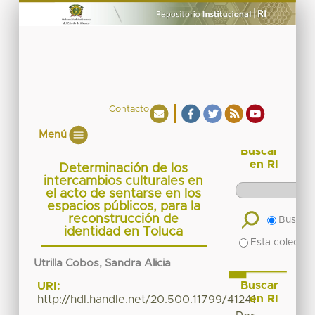
Contacto
Menú
Buscar
en RI
Determinación de los
intercambios culturales en
el acto de sentarse en los
espacios públicos, para la
reconstrucción de
Buscar 
identidad en Toluca
Esta colecció
Utrilla Cobos, Sandra Alicia
Buscar
URI:
en RI
http://hdl.handle.net/20.500.11799/41241