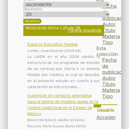
Por
Fecha
Resultados:
de
publicación
Autor
Mostrando ítems 1-20 de 38
Título
Página siguiente
Materia
Tipo
Espacio Educativo flexible
Esta
Valdés, Jorge Eduardo
(
2009-08
)
colección
La UAEM en el año 2004 cambió la
Fecha
estructura de los programas de estudio
de
de las carreras que oferta a un sistema
publicación
flexible por créditos, el cual se describe
Autor
en el presente estudio en cuanto a sus
Título
características estructurales ...
Materia
Superficie de contacto alternativa
Tipo
para la tarima de madera usada en la
cimbra tradicional en el Estado de
Usuario
México
Acceder
BIANCONI BAILEZ, MARIA SUSANA
;
Bianconi, María Susana Bailez
(
2012
)