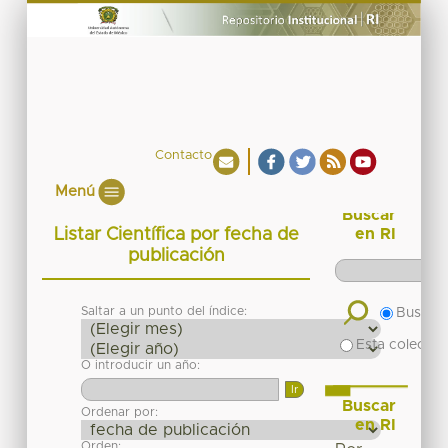
Contacto
Menú
Buscar
Listar Científica por fecha de
en RI
publicación
Saltar a un punto del índice:
Buscar 
Esta colecció
O introducir un año:
Buscar
Ordenar por:
en RI
Orden: