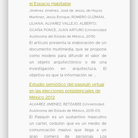
el Espacio Habitable
Jiménez Jiménez, José de Jesús
;
de Hoyos
Martínez, Jesús Enrique
;
ROMERO GUZMAN,
LILIANA
;
ALVAREZ VALLEJO, ALBERTO
;
OCAÑA PONCE, JUAN ARTURO
(
Universidad
Autónoma del Estado de México
,
2015
)
El artículo presenta la elaboración de un
documento multimedia, que se propone
como modelo para difundir el valor de
un objeto arquitectónico o de una
investigación en arquitectura. El
objetivo es que la información se ...
Estudio semiótico del pasquín virtual
en las elecciones presidenciales de
México 2012
ALVAREZ JIMENEZ, BETZABEE
(
Universidad
Autónoma del Estado de México
,
2015-01
)
El Pasquín es un sustantivo masculino
un cartel, cedulón que es un medio de
comunicación masivo que llega a un
gran número de personas. Los