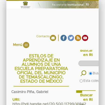
Contacto
Menú
Buscar
en RI
ESTILOS DE
APRENDIZAJE EN
ALUMNOS DE UNA
ESCUELA PREPARATORIA
OFICIAL DEL MUNICIPIO
Buscar 
DE TEMASCALCINGO,
Esta colecció
ESTADO DE MÉXICO
Casimiro Piña, Gabriel
Buscar
en RI
URI:
http://hdl.handle.net/20.500.11799/41342