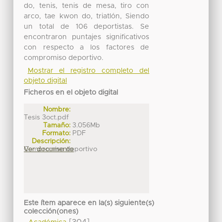
do, tenis, tenis de mesa, tiro con
arco, tae kwon do, triatlón, Siendo
un total de 106 deportistas. Se
encontraron puntajes significativos
con respecto a los factores de
compromiso deportivo.
Mostrar el registro completo del
objeto digital
Ficheros en el objeto digital
Nombre:
Tesis 3oct.pdf
Tamaño:
3.056Mb
Formato:
PDF
Descripción:
Compromiso deportivo
Ver documento
Este ítem aparece en la(s) siguiente(s)
colección(ones)
[304]