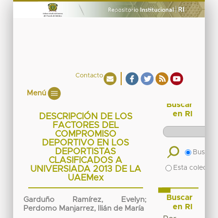
Contacto
Menú
Buscar
en RI
DESCRIPCIÓN DE LOS
FACTORES DEL
COMPROMISO
DEPORTIVO EN LOS
DEPORTISTAS
Buscar 
CLASIFICADOS A
Esta colecció
UNIVERSIADA 2013 DE LA
UAEMex
Buscar
Garduño Ramírez, Evelyn
;
en RI
Perdomo Manjarrez, Ilián de María