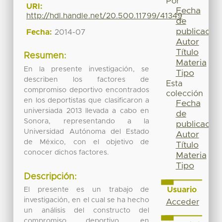
Por
URI:
Fecha
http://hdl.handle.net/20.500.11799/41349
de
publicación
Fecha:
2014-07
Autor
Título
Resumen:
Materia
En la presente investigación, se
Tipo
describen los factores de
Esta
compromiso deportivo encontrados
colección
en los deportistas que clasificaron a
Fecha
universiada 2013 llevada a cabo en
de
Sonora, representando a la
publicación
Universidad Autónoma del Estado
Autor
de México, con el objetivo de
Título
conocer dichos factores.
Materia
Tipo
Descripción:
Usuario
El presente es un trabajo de
investigación, en el cual se ha hecho
Acceder
un análisis del constructo del
compromiso deportivo, en