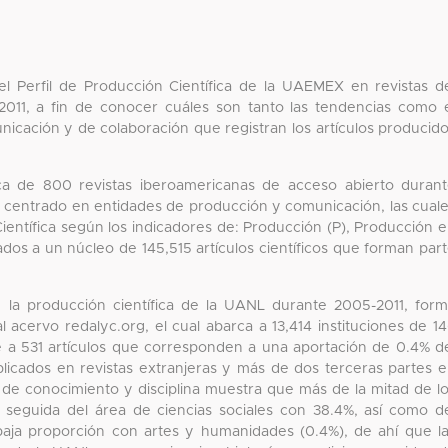
el Perfil de Producción Científica de la UAEMEX en revistas d
2011, a fin de conocer cuáles son tanto las tendencias como 
icación y de colaboración que registran los artículos producid
ica de 800 revistas iberoamericanas de acceso abierto duran
is centrado en entidades de producción y comunicación, las cual
ientífica según los indicadores de: Producción (P), Producción 
ados a un núcleo de 145,515 artículos científicos que forman par
e la producción científica de la UANL durante 2005-2011, for
 acervo redalyc.org, el cual abarca a 13,414 instituciones de 1
 a 531 artículos que corresponden a una aportación de 0.4% d
blicados en revistas extranjeras y más de dos terceras partes 
a de conocimiento y disciplina muestra que más de la mitad de l
, seguida del área de ciencias sociales con 38.4%, así como d
baja proporción con artes y humanidades (0.4%), de ahí que l