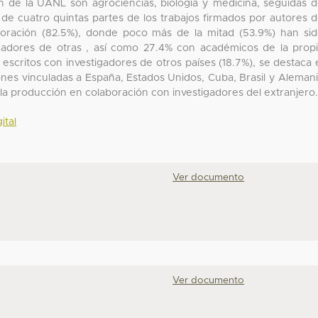
ón de la UANL son agrociencias, biología y medicina, seguidas 
 de cuatro quintas partes de los trabajos firmados por autores 
aboración (82.5%), donde poco más de la mitad (53.9%) han si
igadores de otras , así como 27.4% con académicos de la prop
s escritos con investigadores de otros países (18.7%), se destaca 
nes vinculadas a España, Estados Unidos, Cuba, Brasil y Aleman
la producción en colaboración con investigadores del extranjero
ital
Ver documento
Ver documento