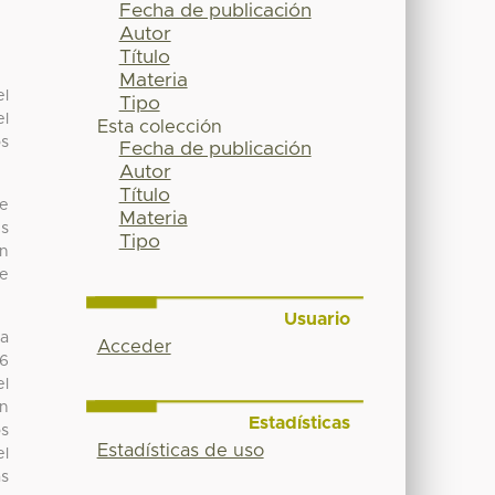
Fecha de publicación
Autor
Título
Materia
el
Tipo
el
Esta colección
os
Fecha de publicación
Autor
Título
te
Materia
es
Tipo
en
te
Usuario
ma
Acceder
46
el
en
Estadísticas
os
Estadísticas de uso
el
as