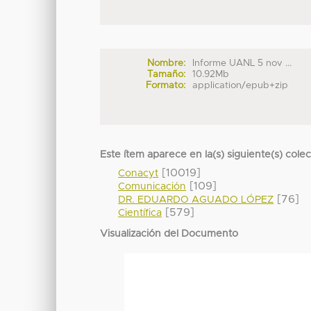
Nombre:
Informe UANL 5 nov ...
Tamaño:
10.92Mb
Formato:
application/epub+zip
Este ítem aparece en la(s) siguiente(s) cole
[10019]
Conacyt
[109]
Comunicación
[76]
DR. EDUARDO AGUADO LÓPEZ
[579]
Científica
Visualización del Documento