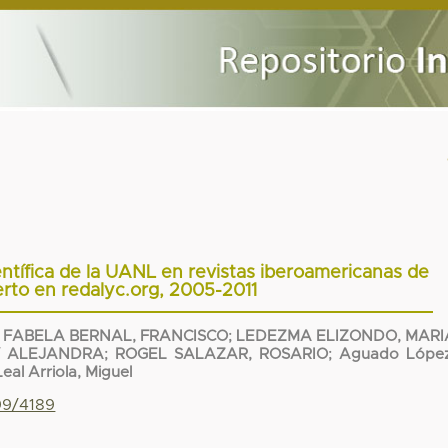
entífica de la UANL en revistas iberoamericanas de
erto en redalyc.org, 2005-2011
;
FABELA BERNAL, FRANCISCO
;
LEDEZMA ELIZONDO, MARI
Y ALEJANDRA
;
ROGEL SALAZAR, ROSARIO
;
Aguado López
Leal Arriola, Miguel
799/4189