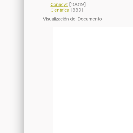
[10019]
Conacyt
[889]
Científica
Visualización del Documento