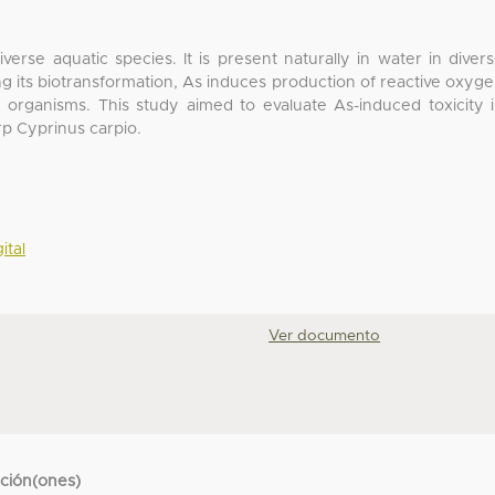
iverse aquatic species. It is present naturally in water in diver
ng its biotransformation, As induces production of reactive oxyg
rse organisms. This study aimed to evaluate As-induced toxicity 
rp Cyprinus carpio.
ital
Ver documento
cción(ones)