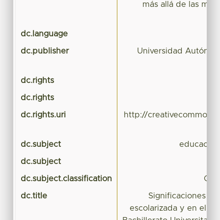
más allá de las medi
dc.language
dc.publisher
Universidad Autónom
dc.rights
dc.rights
dc.rights.uri
http://creativecommons.
dc.subject
educación
dc.subject
si
dc.subject.classification
CIE
dc.title
Significaciones en
escolarizada y en el si