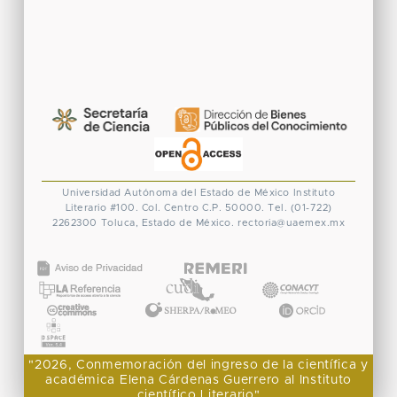
Universidad Autónoma del Estado de México
Instituto
Literario #100. Col. Centro
C.P. 50000. Tel. (01-722)
2262300
Toluca, Estado de México.
rectoria@uaemex.mx
CONACYT
"2026, Conmemoración del ingreso de la científica y
académica Elena Cárdenas Guerrero al Instituto
científico Literario"