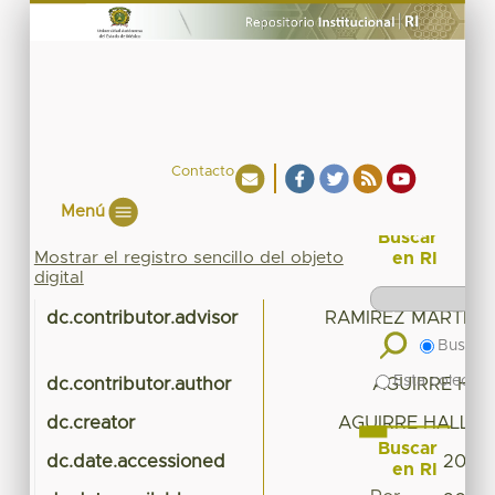
Contacto
Menú
Buscar
Mostrar el registro sencillo del objeto
en RI
digital
dc.contributor.advisor
RAMIREZ MARTINE
Buscar 
Esta colecció
dc.contributor.author
AGUIRRE HAL
dc.creator
AGUIRRE HALL, E
Buscar
dc.date.accessioned
2016-
en RI