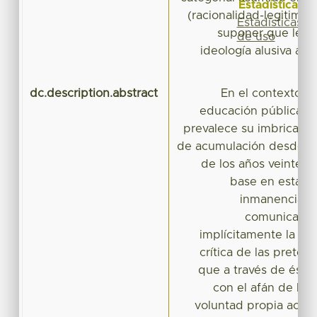
Estadísticas
(racionalidad-legitimac
Estadísticas
suponer que les 
de uso
ideología alusiva a la
dc.description.abstract
En el contexto de
educación pública e
prevalece su imbricació
de acumulación desde l
de los años veinte,4
base en esta in
inmanencia de
comunicativa
implícitamente la sus
crítica de las preten
que a través de éste
con el afán de log
voluntad propia acerca