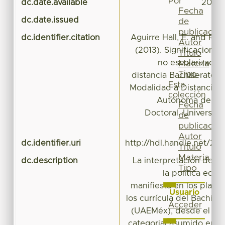
Por
dc.date.available
2016-
Fecha
dc.date.issued
de
publicación
dc.identifier.citation
Aguirre Hall, E. and Ram
Autor
(2013). Significacione
Título
no escolarizada y
Materia
Tipo
distancia Bachillerato Un
Esta
Modalidad a Distancia d
colección
Autónoma del Es
Fecha
Doctoral. Universid
de
Es
publicación
Autor
dc.identifier.uri
http://hdl.handle.net/20
Título
Materia
dc.description
La interpretación de lo
Tipo
la política educa
manifiesta en los plane
Usuario
los currícula del Bachille
Acceder
(UAEMéx), desde el en
categorial asumido en es