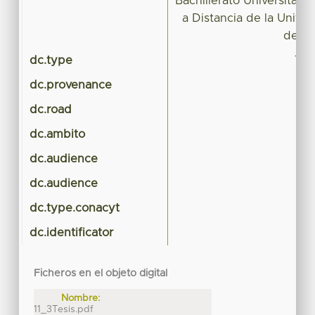
Bachillerato Universitari
a Distancia de la Univ
del E
dc.type
Tes
dc.provenance
dc.road
dc.ambito
dc.audience
dc.audience
dc.type.conacyt
dc.identificator
Ficheros en el objeto digital
Nombre:
11_3Tesis.pdf