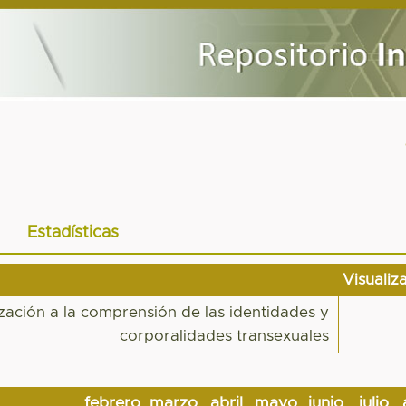
Estadísticas
Visualiz
ización a la comprensión de las identidades y
corporalidades transexuales
febrero
marzo
abril
mayo
junio
julio