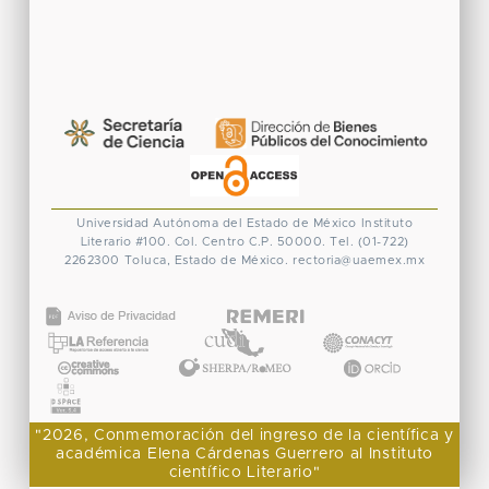
Universidad Autónoma del Estado de México
Instituto
Literario #100. Col. Centro
C.P. 50000. Tel. (01-722)
2262300
Toluca, Estado de México.
rectoria@uaemex.mx
CONACYT
"2026, Conmemoración del ingreso de la científica y
académica Elena Cárdenas Guerrero al Instituto
científico Literario"