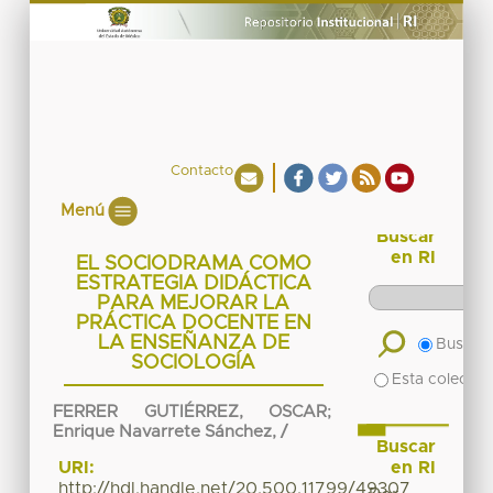
Contacto
Menú
Buscar
en RI
EL SOCIODRAMA COMO
ESTRATEGIA DIDÁCTICA
PARA MEJORAR LA
PRÁCTICA DOCENTE EN
LA ENSEÑANZA DE
Buscar 
SOCIOLOGÍA
Esta colecció
FERRER GUTIÉRREZ, OSCAR
;
Enrique Navarrete Sánchez, /
Buscar
en RI
URI:
http://hdl.handle.net/20.500.11799/49307