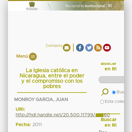
Contacto
Menú
Buscar
en RI
La Iglesia católica en
Nicaragua, entre el poder
y el compromiso con los
pobres
Buscar 
MONROY GARCIA, JUAN
Esta colecció
URI:
http://hdl.handle.net/20.500.11799/49360
Buscar
Fecha:
2011
en RI