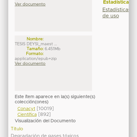
Estadísticas
Ver documento
Estadísticas
de uso
Nombre:
TESIS DEYSI_maest ...
Tamaño:
6.451Mb
Formato:
application/epub+zip
Ver documento
Este ítem aparece en la(s) siguiente(s)
colección(ones)
[10019]
Conacyt
[892]
Científica
Visualización del Documento
Título
Degradación de gases tóxicos