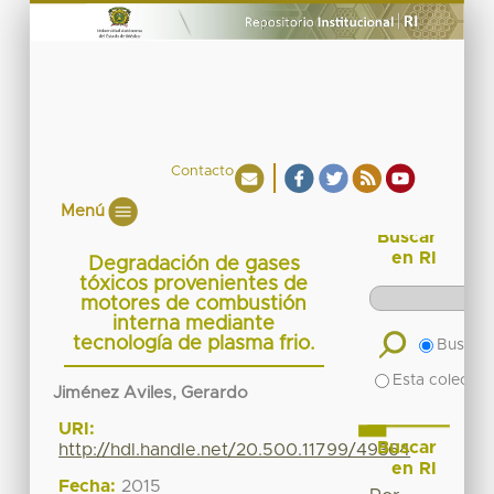
Contacto
Menú
Buscar
en RI
Degradación de gases
tóxicos provenientes de
motores de combustión
interna mediante
tecnología de plasma frio.
Buscar 
Esta colecció
Jiménez Aviles, Gerardo
URI:
Buscar
http://hdl.handle.net/20.500.11799/49364
en RI
Fecha:
2015