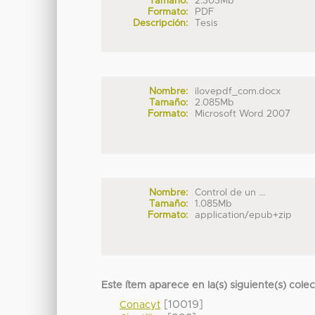
Tamaño:
2.303Mb
Formato:
PDF
Descripción:
Tesis
Nombre:
ilovepdf_com.docx
Tamaño:
2.085Mb
Formato:
Microsoft Word 2007
Nombre:
Control de un ...
Tamaño:
1.085Mb
Formato:
application/epub+zip
Este ítem aparece en la(s) siguiente(s) cole
[10019]
Conacyt