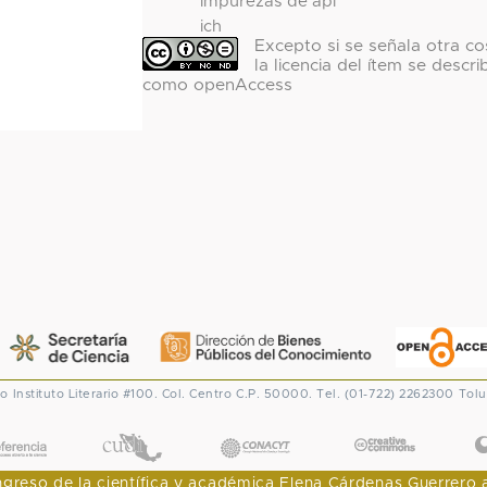
impurezas de api
ich
Excepto si se señala otra co
la licencia del ítem se descri
como openAccess
co
Instituto Literario #100. Col. Centro
C.P. 50000. Tel. (01-722) 2262300
Tolu
CONACYT
eso de la científica y académica Elena Cárdenas Guerrero al I