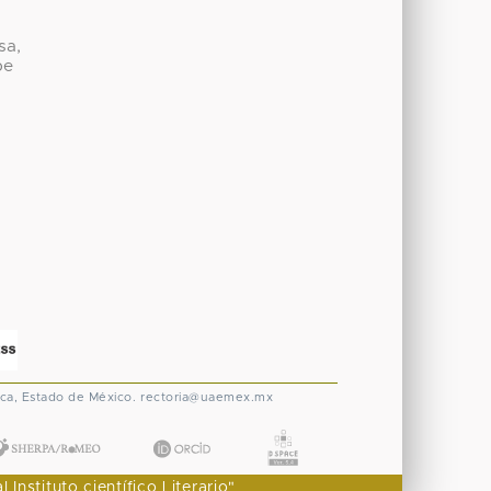
sa,
be
ca, Estado de México.
rectoria@uaemex.mx
nstituto científico Literario"