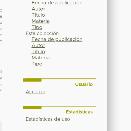
Fecha de publicación
Autor
co
Título
ue
Materia
za
Tipo
ue
Esta colección
de
Fecha de publicación
de
Autor
Título
Materia
Tipo
un
la
s,
Usuario
ra
Acceder
Estadísticas
Estadísticas de uso