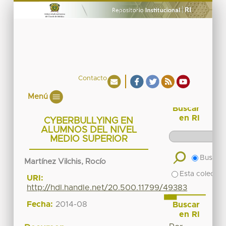
Contacto
Menú
Buscar
en RI
CYBERBULLYING EN
ALUMNOS DEL NIVEL
MEDIO SUPERIOR
Buscar 
Martínez Vilchis, Rocío
Esta colecció
URI:
http://hdl.handle.net/20.500.11799/49383
Fecha:
2014-08
Buscar
en RI