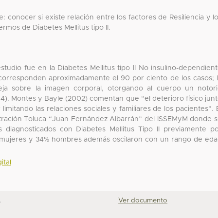
ue: conocer si existe relación entre los factores de Resiliencia y l
mos de Diabetes Mellitus tipo II.
udio fue en la Diabetes Mellitus tipo II No insulino-dependien
 corresponden aproximadamente el 90 por ciento de los casos; 
eja sobre la imagen corporal, otorgando al cuerpo un notor
94). Montes y Bayle (2002) comentan que “el deterioro físico jun
 limitando las relaciones sociales y familiares de los pacientes”. 
entración Toluca “Juan Fernández Albarrán” del ISSEMyM donde 
 diagnosticados con Diabetes Mellitus Tipo II previamente p
n mujeres y 34% hombres además oscilaron con un rango de ed
ital
.
Ver documento