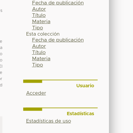
Fecha de publicación
Autor
os
Título
Materia
Tipo
Esta colección
Fecha de publicación
te
Autor
la
Título
io
Materia
to
Tipo
El
se
or
ad
Usuario
Acceder
Estadísticas
Estadísticas de uso