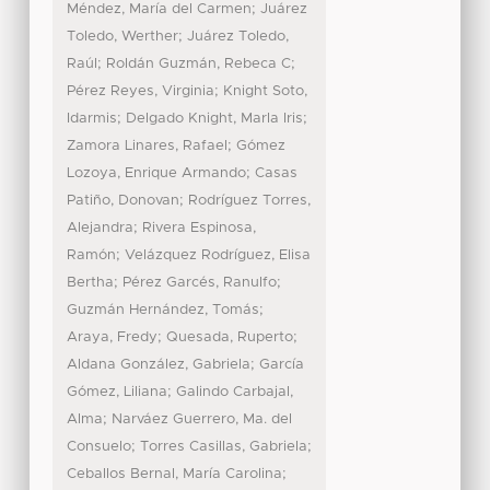
;
Méndez, María del Carmen
Juárez
;
Toledo, Werther
Juárez Toledo,
;
;
Raúl
Roldán Guzmán, Rebeca C
;
Pérez Reyes, Virginia
Knight Soto,
;
;
Idarmis
Delgado Knight, Marla Iris
;
Zamora Linares, Rafael
Gómez
;
Lozoya, Enrique Armando
Casas
;
Patiño, Donovan
Rodríguez Torres,
;
Alejandra
Rivera Espinosa,
;
Ramón
Velázquez Rodríguez, Elisa
;
;
Bertha
Pérez Garcés, Ranulfo
;
Guzmán Hernández, Tomás
;
;
Araya, Fredy
Quesada, Ruperto
;
Aldana González, Gabriela
García
;
Gómez, Liliana
Galindo Carbajal,
;
Alma
Narváez Guerrero, Ma. del
;
;
Consuelo
Torres Casillas, Gabriela
;
Ceballos Bernal, María Carolina