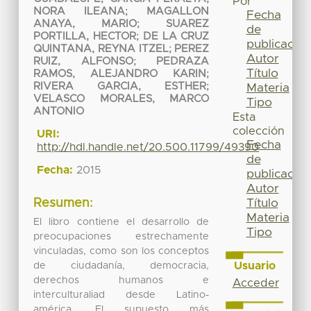
Por
NORA ILEANA
;
MAGALLON
Fecha
ANAYA, MARIO
;
SUAREZ
de
PORTILLA, HECTOR
;
DE LA CRUZ
publicación
QUINTANA, REYNA ITZEL
;
PEREZ
Autor
RUIZ, ALFONSO
;
PEDRAZA
Título
RAMOS, ALEJANDRO KARIN
;
RIVERA GARCIA, ESTHER
;
Materia
VELASCO MORALES, MARCO
Tipo
ANTONIO
Esta
colección
URI:
Fecha
http://hdl.handle.net/20.500.11799/49390
de
Fecha:
2015
publicación
Autor
Título
Resumen:
Materia
El libro contiene el desarrollo de
Tipo
preocupaciones estrechamente
vinculadas, como son los conceptos
Usuario
de ciudadanía, democracia,
derechos humanos e
Acceder
interculturaliad desde Latino-
américa. El supuesto más