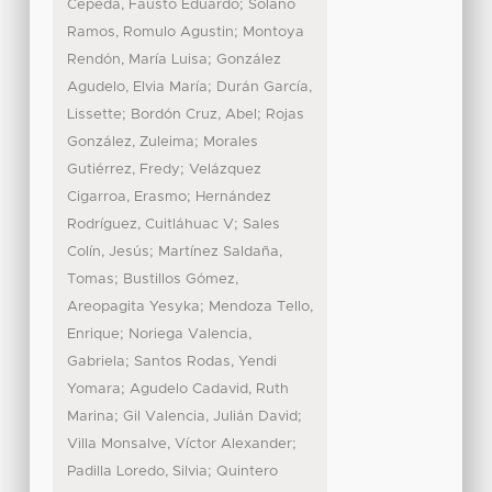
;
Cepeda, Fausto Eduardo
Solano
;
Ramos, Romulo Agustin
Montoya
;
Rendón, María Luisa
González
;
Agudelo, Elvia María
Durán García,
;
;
Lissette
Bordón Cruz, Abel
Rojas
;
González, Zuleima
Morales
;
Gutiérrez, Fredy
Velázquez
;
Cigarroa, Erasmo
Hernández
;
Rodríguez, Cuitláhuac V
Sales
;
Colín, Jesús
Martínez Saldaña,
;
Tomas
Bustillos Gómez,
;
Areopagita Yesyka
Mendoza Tello,
;
Enrique
Noriega Valencia,
;
Gabriela
Santos Rodas, Yendi
;
Yomara
Agudelo Cadavid, Ruth
;
;
Marina
Gil Valencia, Julián David
;
Villa Monsalve, Víctor Alexander
;
Padilla Loredo, Silvia
Quintero