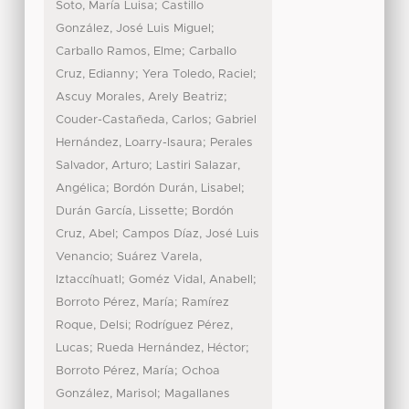
;
Soto, María Luisa
Castillo
;
González, José Luis Miguel
;
Carballo Ramos, Elme
Carballo
;
;
Cruz, Edianny
Yera Toledo, Raciel
;
Ascuy Morales, Arely Beatriz
;
Couder-Castañeda, Carlos
Gabriel
;
Hernández, Loarry-Isaura
Perales
;
Salvador, Arturo
Lastiri Salazar,
;
;
Angélica
Bordón Durán, Lisabel
;
Durán García, Lissette
Bordón
;
Cruz, Abel
Campos Díaz, José Luis
;
Venancio
Suárez Varela,
;
;
Iztaccíhuatl
Goméz Vidal, Anabell
;
Borroto Pérez, María
Ramírez
;
Roque, Delsi
Rodríguez Pérez,
;
;
Lucas
Rueda Hernández, Héctor
;
Borroto Pérez, María
Ochoa
;
González, Marisol
Magallanes