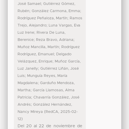
;
José Samael
Gutiérrez Gómez,
;
;
Rubén
González Carmona, Emma
;
Rodríguez Peñaloza, Martín
Ramos
;
Trejo, Alejandro
Luna Vargas, Eva
;
Luz Irene
Rivera De Luna,
;
;
Berenice
Reza Bravo, Adriana
;
Muñoz Mancilla, Martín
Rodríguez
;
Rodríguez, Emanuel
Delgado
;
Velázquez, Enrique
Muñoz García,
;
Luz Janelly
Gutiérrez Liñán, José
;
Luis
Munguía Reyes, María
;
Magdalena
Garduño Mendoza,
;
Martha
García Llamosas, Alma
;
Patricia
Chavarría González, José
;
Andrés
González Hernández,
(
,
Nancy Mireya
RedCA
2025-02-
)
12
Del 20 al 22 de noviembre de