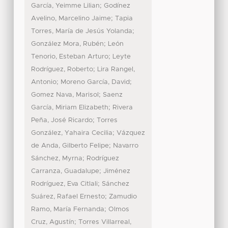
;
García, Yeimme Lilian
Godínez
;
Avelino, Marcelino Jaime
Tapia
;
Torres, María de Jesús Yolanda
;
González Mora, Rubén
León
;
Tenorio, Esteban Arturo
Leyte
;
Rodríguez, Roberto
Lira Rangel,
;
;
Antonio
Moreno García, David
;
Gomez Nava, Marisol
Saenz
;
García, Miriam Elizabeth
Rivera
;
Peña, José Ricardo
Torres
;
González, Yahaira Cecilia
Vázquez
;
de Anda, Gilberto Felipe
Navarro
;
Sánchez, Myrna
Rodríguez
;
Carranza, Guadalupe
Jiménez
;
Rodríguez, Eva Citlali
Sánchez
;
Suárez, Rafael Ernesto
Zamudio
;
Ramo, María Fernanda
Olmos
;
Cruz, Agustín
Torres Villarreal,