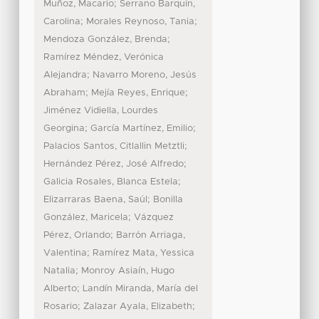
;
Muñoz, Macario
Serrano Barquín,
;
;
Carolina
Morales Reynoso, Tania
;
Mendoza González, Brenda
Ramírez Méndez, Verónica
;
Alejandra
Navarro Moreno, Jesús
;
;
Abraham
Mejía Reyes, Enrique
Jiménez Vidiella, Lourdes
;
;
Georgina
García Martínez, Emilio
;
Palacios Santos, Citlallin Metztli
;
Hernández Pérez, José Alfredo
;
Galicia Rosales, Blanca Estela
;
Elizarraras Baena, Saúl
Bonilla
;
González, Maricela
Vázquez
;
Pérez, Orlando
Barrón Arriaga,
;
Valentina
Ramírez Mata, Yessica
;
Natalia
Monroy Asiaín, Hugo
;
Alberto
Landín Miranda, María del
;
;
Rosario
Zalazar Ayala, Elizabeth