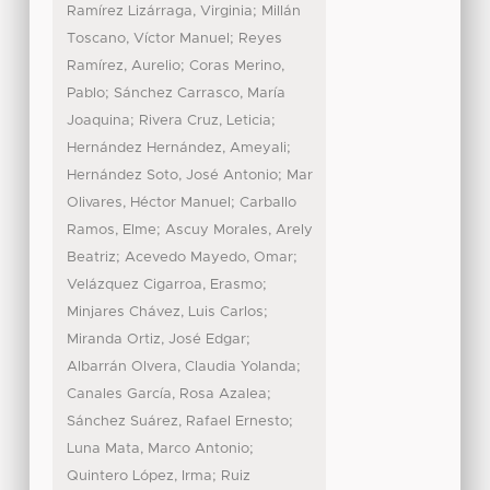
;
Ramírez Lizárraga, Virginia
Millán
;
Toscano, Víctor Manuel
Reyes
;
Ramírez, Aurelio
Coras Merino,
;
Pablo
Sánchez Carrasco, María
;
;
Joaquina
Rivera Cruz, Leticia
;
Hernández Hernández, Ameyali
;
Hernández Soto, José Antonio
Mar
;
Olivares, Héctor Manuel
Carballo
;
Ramos, Elme
Ascuy Morales, Arely
;
;
Beatriz
Acevedo Mayedo, Omar
;
Velázquez Cigarroa, Erasmo
;
Minjares Chávez, Luis Carlos
;
Miranda Ortiz, José Edgar
;
Albarrán Olvera, Claudia Yolanda
;
Canales García, Rosa Azalea
;
Sánchez Suárez, Rafael Ernesto
;
Luna Mata, Marco Antonio
;
Quintero López, Irma
Ruiz