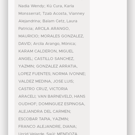
;
Nadia Wendy
Kú Cura, Karla
;
Monsserrat
Tzab Acosta, Vianney
;
Alejandrina
Balam Cetz, Laura
;
Patricia
ARCILA ARANGO,
;
MAURICIO
MORALES GONZALEZ,
;
;
DAVID
Arcila Arango, Mónica
KARAM CALDERON, MIGUEL
;
ANGEL
CASTILLO SANCHEZ,
;
YAZMIN
GONZALEZ ARRATIA,
;
LOPEZ FUENTES; NORMA IVONNE
;
VALDEZ MEDINA, JOSE LUIS
CASTRO CRUZ, VICTORIA
;
ARACELI
VAN BARNEVELD, HANS
;
OUDHOF
DOMINGUEZ ESPINOSA,
;
ALEJANDRA DEL CARMEN
;
ESCOBAR TAPIA, YAZMIN
;
FRANCO ALEJANDRE, DIANA
;
Urcid Velarde, Saúl
MENDOZA