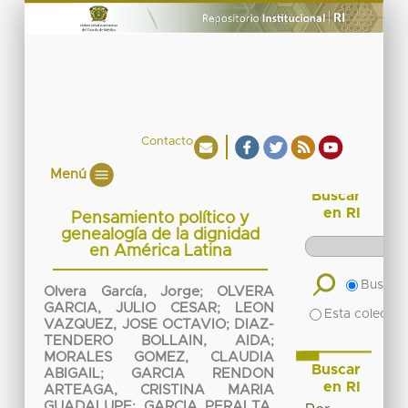
Contacto
Menú
Buscar
en RI
Pensamiento político y
genealogía de la dignidad
en América Latina
Buscar 
Olvera García, Jorge
;
OLVERA
GARCIA, JULIO CESAR
;
LEON
Esta colecció
VAZQUEZ, JOSE OCTAVIO
;
DIAZ-
TENDERO BOLLAIN, AIDA
;
MORALES GOMEZ, CLAUDIA
Buscar
ABIGAIL
;
GARCIA RENDON
en RI
ARTEAGA, CRISTINA MARIA
GUADALUPE
;
GARCIA PERALTA,