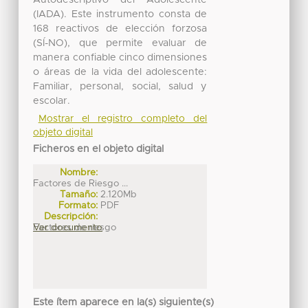
Autodescriptivo del Adolescente
(IADA). Este instrumento consta de
168 reactivos de elección forzosa
(SÍ-NO), que permite evaluar de
manera confiable cinco dimensiones
o áreas de la vida del adolescente:
Familiar, personal, social, salud y
escolar.
Mostrar el registro completo del
objeto digital
Ficheros en el objeto digital
Nombre:
Factores de Riesgo ...
Tamaño:
2.120Mb
Formato:
PDF
Descripción:
Factores de riesgo
Ver documento
Este ítem aparece en la(s) siguiente(s)