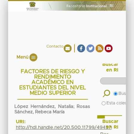
Contacto
Menú
Buscar
en RI
FACTORES DE RIESGO Y
RENDIMIENTO
ACADÉMICO EN
ESTUDIANTES DEL NIVEL
MEDIO SUPERIOR
Buscar 
Esta colecció
López Hernández, Natalia
;
Rosas
Sánchez, Rebeca María
Buscar
URI:
en RI
http://hdl.handle.net/20.500.11799/49457