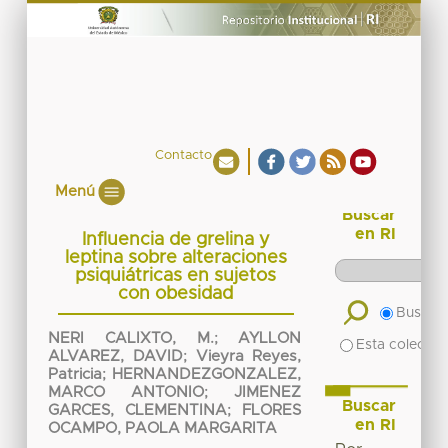
Contacto
Menú
Buscar
en RI
Influencia de grelina y
leptina sobre alteraciones
psiquiátricas en sujetos
con obesidad
Buscar 
NERI CALIXTO, M.
;
AYLLON
Esta colecció
ALVAREZ, DAVID
;
Vieyra Reyes,
Patricia
;
HERNANDEZGONZALEZ,
MARCO ANTONIO
;
JIMENEZ
Buscar
GARCES, CLEMENTINA
;
FLORES
en RI
OCAMPO, PAOLA MARGARITA