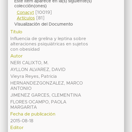
Este ítem aparece en la(s) siguiente(s)
colección(ones)
[10019]
Conacyt
[81]
Artículos
Visualización del Documento
Título
Influencia de grelina y leptina sobre
alteraciones psiquiátricas en sujetos
con obesidad
Autor
NERI CALIXTO, M.
AYLLON ALVAREZ, DAVID
Vieyra Reyes, Patricia
HERNANDEZGONZALEZ, MARCO
ANTONIO
JIMENEZ GARCES, CLEMENTINA
FLORES OCAMPO, PAOLA
MARGARITA
Fecha de publicación
2015-08-18
Editor