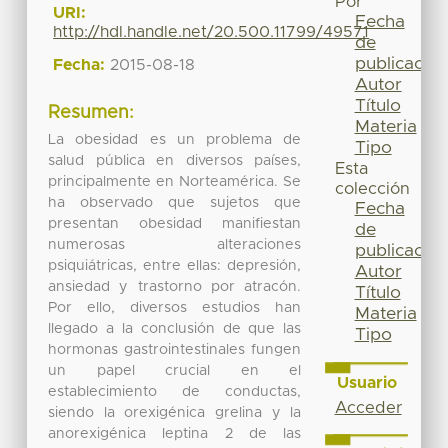
Por
URI:
Fecha
http://hdl.handle.net/20.500.11799/49571
de
publicación
Fecha:
2015-08-18
Autor
Título
Resumen:
Materia
La obesidad es un problema de
Tipo
salud pública en diversos países,
Esta
principalmente en Norteamérica. Se
colección
ha observado que sujetos que
Fecha
presentan obesidad manifiestan
de
numerosas alteraciones
publicación
psiquiátricas, entre ellas: depresión,
Autor
ansiedad y trastorno por atracón.
Título
Por ello, diversos estudios han
Materia
llegado a la conclusión de que las
Tipo
hormonas gastrointestinales fungen
un papel crucial en el
Usuario
establecimiento de conductas,
Acceder
siendo la orexigénica grelina y la
anorexigénica leptina 2 de las