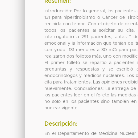
Resumen:
Introducción: Por lo general, los paciente
131 para hipertiroidismo o Cáncer de Tiro
recibirla con temor. Con el objeto de orient
todos los pacientes al solicitar su cit
interrogatorio a 291 pacientes, antes ˜
emocional y la información que tenían del t
con yodo- 131 menores a 30 mCi para paci
realizaron dos folletos más, uno con modifi
El primer folleto se repartió a pacientes
preguntas y respuestas y se escribió 
endocrinólogos y médicos nucleares. Los bo
cita para tratamientos. Las opiniones recibi
nuevamente. Conclusiones: La entrega de e
los pacientes leer en el folleto las medida
no solo en los pacientes sino también en
nuclear vigente.
Descripción:
En el Departamento de Medicina Nuclear de