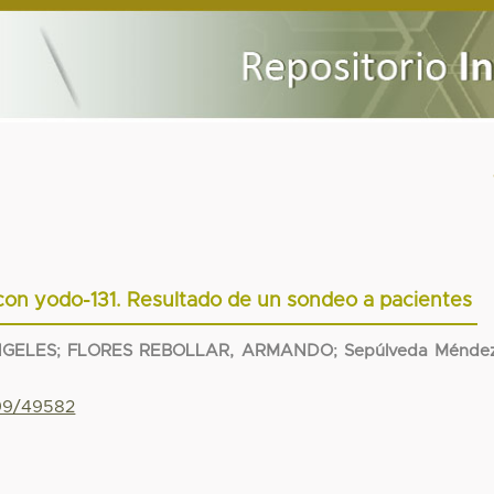
 con yodo-131. Resultado de un sondeo a pacientes
NGELES
;
FLORES REBOLLAR, ARMANDO
;
Sepúlveda Méndez
799/49582