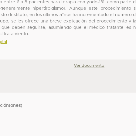
 entre 6 a 8 pacientes para terapia con yodo-131, como parte 
 generalmente hipertiroidismo1. Aunque este procedimiento 
tro Instituto, en los últimos a˜nos ha incrementado el número 
rupo, se les ofrece una breve explicación del procedimiento y l
a que deben seguirse, asumiendo que el médico tratante les 
l tratamiento.
ital
Ver documento
cción(ones)