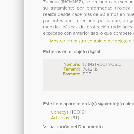
Zubirán (INCMNSZ), se reciben cada semana
su tratamiento por enfermedad tiroidea,
realiza desde hace más de 50 a˜nos en nues
pacientes que lo reciben, por lo que, en g
medidas básicas de protección radiológic
explicado con anterioridad lo que compete a
Mostrar el registro completo del objeto dig
Ficheros en el objeto digital
Nombre:
12 INSTRUCTIVOS ...
Tamaño:
781.2Kb
Formato:
PDF
Este ítem aparece en la(s) siguiente(s) cole
[10019]
Conacyt
[81]
Artículos
Visualización del Documento