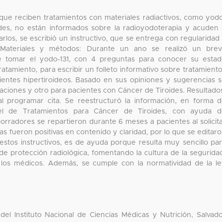
s que reciben tratamientos con materiales radiactivos, como yod
ides, no están informados sobre la radioyodoterapia y acuden
arlos, se escribió un instructivo, que se entrega con regularidad
a. Materiales y métodos: Durante un ano se realizó un bre
 de tomar el yodo-131, con 4 preguntas para conocer su esta
ratamiento, para escribir un folleto informativo sobre tratamient
entes hipertiroideos. Basado en sus opiniones y sugerencias 
caciones y otro para pacientes con Cáncer de Tiroides. Resultado
 al programar cita. Se reestructuró la información, en forma 
el de Tratamientos para Cáncer de Tiroides, con ayuda d
rradores se repartieron durante 6 meses a pacientes al solicit
das fueron positivas en contenido y claridad, por lo que se editar
stos instructivos, es de ayuda porque resulta muy sencillo pa
s de protección radiológica, fomentando la cultura de la segurida
 los médicos. Además, se cumple con la normatividad de la l
l Instituto Nacional de Ciencias Médicas y Nutrición, Salvad