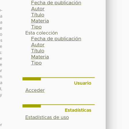
Fecha de publicación
Autor
o-
Título
 a
Materia
 a
Tipo
ve
Esta colección
do
Fecha de publicación
os
Autor
se
Título
s:
Materia
de
Tipo
e
ar
on
Usuario
ra
d,
Acceder
ey
Estadísticas
Estadísticas de uso
or