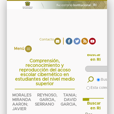
Contacto
Menú
Buscar
en RI
Comprensión,
reconocimiento y
reproducción del acoso
escolar cibernético en
estudiantes del nivel medio
Buscar 
superior
Esta colecció
MORALES REYNOSO, TANIA
;
MIRANDA GARCIA, DAVID
Buscar
AARON
;
SERRANO GARCIA,
en RI
JAVIER