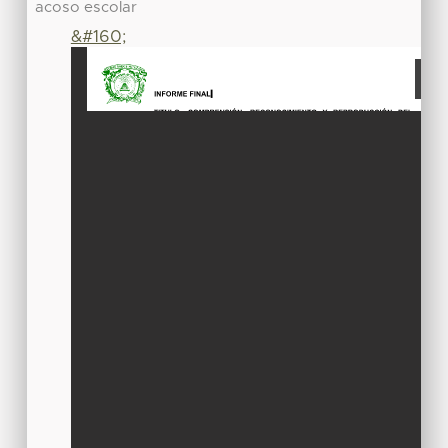
acoso escolar
&#160;