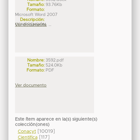
Tamaño:
93.76Kb
Formato:
Microsoft Word 2007
Descripción:
COMPRENSIÓN, ...
Ver documento
Nombre:
3592.pdf
Tamaño:
524.0Kb
Formato:
PDF
Ver documento
Este ítem aparece en la(s) siguiente(s)
colección(ones)
[10019]
Conacyt
[117]
Científica