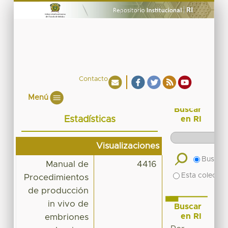
Contacto
Menú
Buscar
Estadísticas
en RI
Visualizaciones
Buscar 
Manual de
4416
Esta colecció
Procedimientos
de producción
in vivo de
Buscar
en RI
embriones