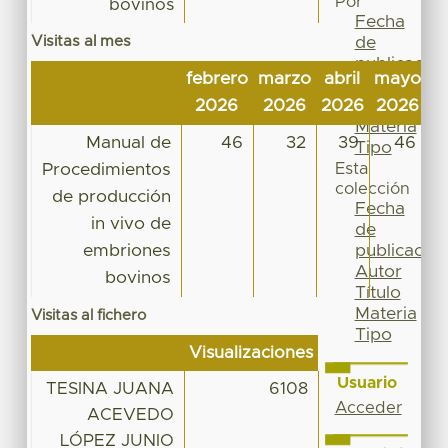
Por
bovinos
Fecha
Visitas al mes
de
publicación
febrero
marzo
abril
mayo
j
Autor
2026
2026
2026
2026
2
Título
Materia
Manual de
46
32
39
46
Tipo
Procedimientos
Esta
colección
de producción
Fecha
in vivo de
de
embriones
publicación
Autor
bovinos
Título
Materia
Visitas al fichero
Tipo
Visualizaciones
Usuario
TESINA JUANA
6108
Acceder
ACEVEDO
LÓPEZ JUNIO