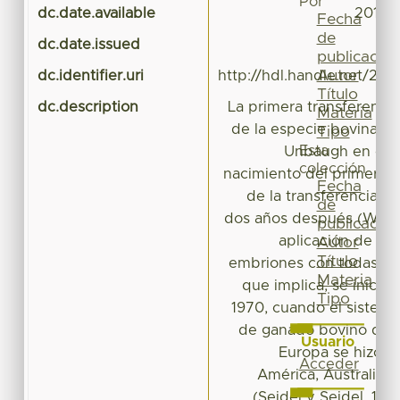
Por
dc.date.available
2016-
Fecha
de
dc.date.issued
publicación
Autor
dc.identifier.uri
http://hdl.handle.net/20.
Título
dc.description
La primera transferenci
Materia
de la especie bovina fu
Tipo
Esta
Unbaugh en el a
colección
nacimiento del primer b
Fecha
de la transferencia d
de
dos años después (Willet e
publicación
aplicación de la 
Autor
Título
embriones con todas las
Materia
que implica, se inició
Tipo
1970, cuando el sistem
de ganado bovino dob
Usuario
Europa se hizo p
Acceder
América, Australia 
(Seidel y Seidel, 199