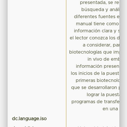
presentada, se recab
búsqueda y análisis 
diferentes fuentes espe
manual tiene como obje
información clara y suf
el lector conozca los dif
a considerar, para p
biotecnologías que implic
in vivo de embrio
información presenta
los inicios de la puesta 
primeras biotecnología
que se desarrollaron pre
lograr la puesta 
programas de transferen
en una uni
dc.language.iso