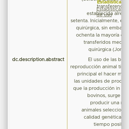
Estadísticas
transferencia
Estadísticas
establecida alrede
de uso
setenta. Inicialmente, er
quirúrgica, sin embargo
ochenta la mayoría de
transferidos median
quirúrgica (Jones
dc.description.abstract
El uso de las biot
reproducción animal tien
principal el hacer más
las unidades de producc
que la producción in vi
bovinos, surge con
producir una ma
animales selecciona
calidad genética, d
tiempo posible.