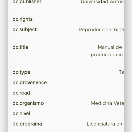
dc.publisher
Universidad Autónoma
dc.rights
dc.subject
Reproducción, biotecno
dc.title
Manual de Pro
producción in vi
dc.type
Tesis
dc.provenance
dc.road
dc.organismo
Medicina Veterina
dc.nivel
dc.programa
Licenciatura en Méd