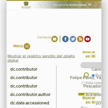
Contacto
Menú
Buscar
Mostrar el registro sencillo del objeto
en RI
digital
dc.contributor
Cano Tor
Buscar 
dc.contributor
Felipe Pérez, Yazmí
Esta colecció
dc.contributor
Pescador Sal
dc.contributor.author
Acevedo Ló
Buscar
en RI
dc.date.accessioned
2016-