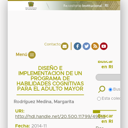
Contacto
Menú
Buscar
en RI
DISEÑO E
IMPLEMENTACION DE UN
PROGRAMA DE
HABILIDADES COGNITIVAS
PARA EL ADULTO MAYOR
Buscar 
Esta colecció
Rodríguez Medina, Margarita
URI:
Buscar
http://hdl.handle.net/20.500.11799/49916
en RI
Fecha:
2014-11