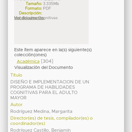
Tamaño:
3.335Mb
Formato:
PDF
Descripción:
Habilidades Cognitivas
Ver documento
Este ítem aparece en la(s) siguiente(s)
colección(ones)
[304]
Académica
Visualización del Documento
Título
DISEÑO E IMPLEMENTACION DE UN
PROGRAMA DE HABILIDADES
COGNITIVAS PARA EL ADULTO
MAYOR
Autor
Rodríguez Medina, Margarita
Director(es) de tesis, compilador(es) o
coordinador(es)
Rodríguez Castillo, Benjamín