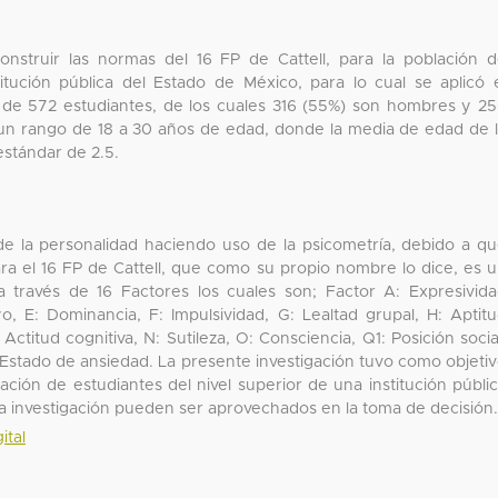
onstruir las normas del 16 FP de Cattell, para la población 
titución pública del Estado de México, para lo cual se aplicó 
 de 572 estudiantes, de los cuales 316 (55%) son hombres y 2
un rango de 18 a 30 años de edad, donde la media de edad de 
stándar de 2.5.
 de la personalidad haciendo uso de la psicometría, debido a q
ra el 16 FP de Cattell, que como su propio nombre lo dice, es 
a través de 16 Factores los cuales son; Factor A: Expresivid
yo, E: Dominancia, F: Impulsividad, G: Lealtad grupal, H: Aptit
: Actitud cognitiva, N: Sutileza, O: Consciencia, Q1: Posición socia
 Estado de ansiedad. La presente investigación tuvo como objeti
lación de estudiantes del nivel superior de una institución públi
ta investigación pueden ser aprovechados en la toma de decisión
ital