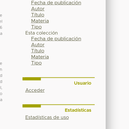
Fecha de publicación
Autor
Título
de
Materia
el
Tipo
56
Esta colección
la
Fecha de publicación
Autor
Título
Materia
Tipo
ue
un
ad
ud
Usuario
l,
Acceder
vo
ca
.
Estadísticas
Estadísticas de uso