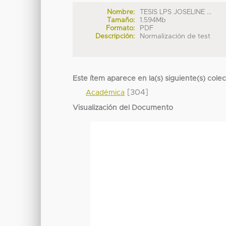
Nombre:
TESIS LPS JOSELINE ...
Tamaño:
1.594Mb
Formato:
PDF
Descripción:
Normalización de test
Este ítem aparece en la(s) siguiente(s) cole
[304]
Académica
Visualización del Documento