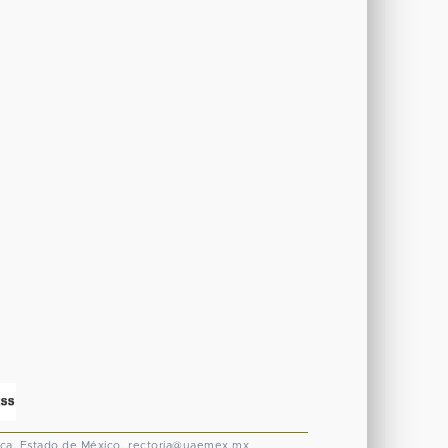
ca, Estado de México.
rectoria@uaemex.mx