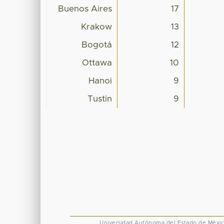
Buenos Aires
17
Krakow
13
Bogotá
12
Ottawa
10
Hanoi
9
Tustin
9
Universidad Autónoma del Estado de Méxi