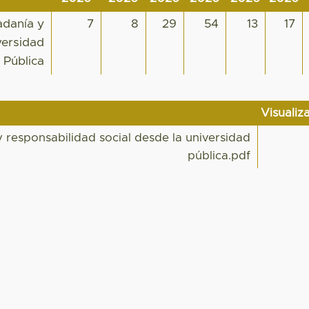
adanía y
7
8
29
54
13
17
versidad
Pública
Visualiz
 responsabilidad social desde la universidad
pública.pdf