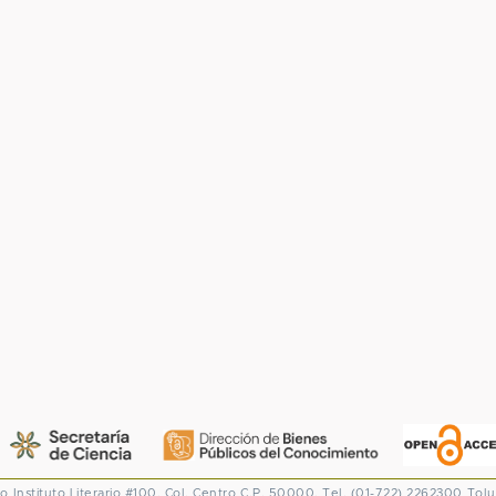
co
Instituto Literario #100. Col. Centro
C.P. 50000. Tel. (01-722) 2262300
Tolu